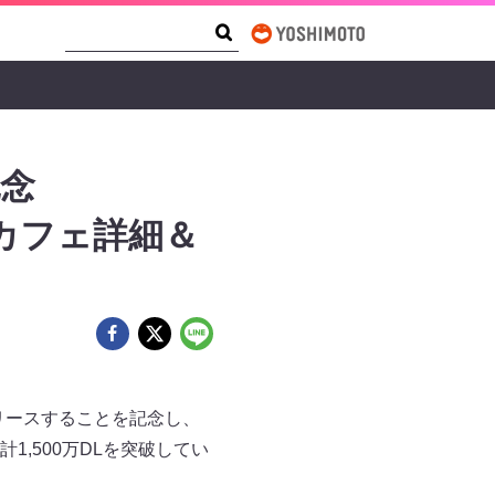
Search Form
Search
記念
ボカフェ詳細＆
をリリースすることを記念し、
,500万DLを突破してい
。