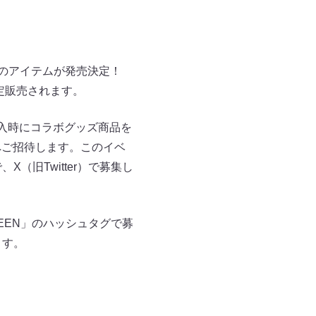
種類のアイテムが発売決定！
定販売されます。
購入時にコラボグッズ商品を
!」へご招待します。このイベ
（旧Twitter）で募集し
DXTEEN」のハッシュタグで募
ます。