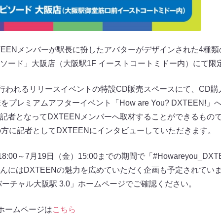
TEENメンバーが駅長に扮したアバターがデザインされた4
ソード」大阪店（大阪駅1F イーストコートミドー内）にて限
に行われるリリースイベントの特設CD販売スペースにて、CD
プレミアムアフターイベント「How are You? DXTEEN
者となってDXTEENメンバーへ取材することができるもので、X
の方に記者としてDXTEENにインタビューしていただきます。
:00～7月19日（金）15:00までの期間で「#Howareyou_
んにはDXTEENの魅力を広めていただく企画も予定されてい
ーチャル大阪駅 3.0」ホームページでご確認ください。
」ホームページは
こちら