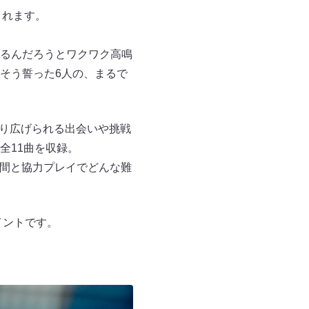
売されます。
るんだろうとワクワク⾼鳴
そう誓った6⼈の、まるで
界で繰り広げられる出会いや挑戦
全11曲を収録。
“仲間と協⼒プレイでどんな難
イントです。