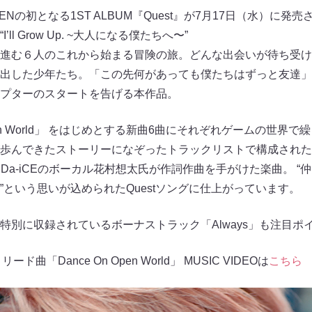
ENの初となる1ST ALBUM『Quest』が7⽉17⽇（⽔）に発
l Grow Up. ~⼤⼈になる僕たちへ〜”
進む６⼈のこれから始まる冒険の旅。どんな出会いが待ち受け
出した少年たち。「この先何があっても僕たちはずっと友達」
プターのスタートを告げる本作品。
Open World」 をはじめとする新曲6曲にそれぞれゲームの世
歩んできたストーリーになぞったトラックリストで構成された
」 はDa-iCEのボーカル花村想太⽒が作詞作曲を⼿がけた楽曲。 
”という思いが込められたQuestソングに仕上がっています。
特別に収録されているボーナストラック「Always」も注⽬ポ
リード曲「Dance On Open World」 MUSIC VIDEOは
こちら