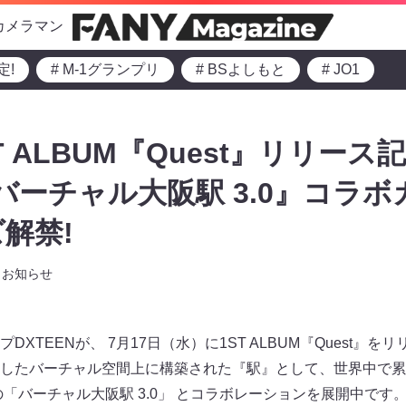
カメラマン
定!
# M-1グランプリ
# BSよしもと
# JO1
ST ALBUM『Quest』リリース
×バーチャル大阪駅 3.0』コラ
解禁!
お知らせ
XTEENが、 7月17日（水）に1ST ALBUM『Quest』
したバーチャル空間上に構築された『駅』として、世界中で累計1
での「バーチャル大阪駅 3.0」 とコラボレーションを展開中です