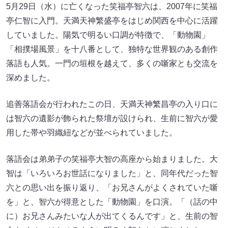
5月29日（水）に亡くなった笑福亭智六は、2007年に笑福
亭仁智に入門。天満天神繁盛亭をはじめ関西を中心に活躍
していました。陽気で明るい口調が特徴で、「動物園」
「相撲場風景」を十八番として、独特な世界観のある創作
落語も人気。一門の垣根を越えて、多くの噺家とも交流を
深めました。
追善落語会が行われたこの日、天満天神繁昌亭の入り口に
は智六の遺影が飾られた祭壇が設けられ、生前に智六が愛
用した帯や羽織紐などが並べられていました。
落語会は弟弟子の笑福亭大智の高座から始まりました。大
智は「いろいろお世話になりました」と、同年代だった智
六との思い出を振り返り、「お兄さんがよくされていた噺
を」と、智六が得意とした「動物園」を口演。「（話の中
に）お兄さんみたいな人が出てくるんです」と、生前の智