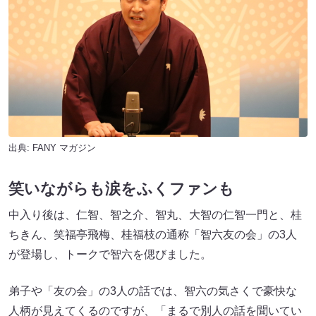
出典:
FANY マガジン
笑いながらも涙をふくファンも
中入り後は、仁智、智之介、智丸、大智の仁智一門と、桂
ちきん、笑福亭飛梅、桂福枝の通称「智六友の会」の3人
が登場し、トークで智六を偲びました。
弟子や「友の会」の3人の話では、智六の気さくで豪快な
人柄が見えてくるのですが、「まるで別人の話を聞いてい