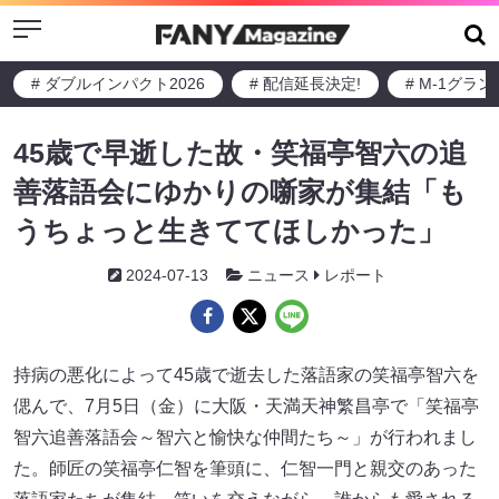
Menu
# ダブルインパクト2026
# 配信延長決定!
# M-1グラ
45歳で早逝した故・笑福亭智六の追
善落語会にゆかりの噺家が集結「も
うちょっと生きててほしかった」
2024-07-13
ニュース
レポート
持病の悪化によって45歳で逝去した落語家の笑福亭智六を
偲んで、7月5日（金）に大阪・天満天神繁昌亭で「笑福亭
智六追善落語会～智六と愉快な仲間たち～」が行われまし
た。師匠の笑福亭仁智を筆頭に、仁智一門と親交のあった