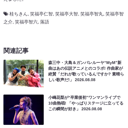
桂ちきん
,
笑福亭仁智
,
笑福亭大智
,
笑福亭智丸
,
笑福亭智
之介
,
笑福亭智六
,
落語
関連記事
森三中・大島＆ガンバレルーヤ“MyM”新
曲はあの伝説アニメとのコラボ! 作曲家が
絶賛「だれが歌っているんですか? 素晴ら
しい歌声だ!」
2026.08.08
小嶋花梨が“卒業後初”ワンマンライブで
10曲熱唱! 「やっぱりステージに立ってる
この瞬間が好き」
2026.08.08