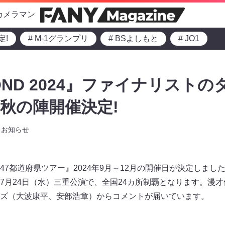
カメラマン
定!
# M-1グランプリ
# BSよしもと
# JO1
COND 2024』ファイナリスト
秋の陣開催決定!
お知らせ
7都道府県ツアー』2024年9月～12月の開催日が決定しました
7月24日（水）三重公演で、全国24カ所制覇となります。漫才修
ズ（大波康平、安部浩章）からコメントが届いています。