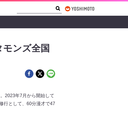
Search Form
Search
のタモンズ全国
。2023年7月から開始して
行として、60分漫才で47