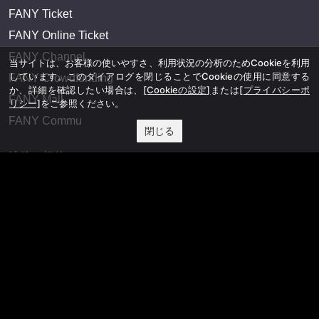
FANY Ticket
FANY Online Ticket
FANY Channel
当サイトは、お客様の使いやすさ、利用状況の分析のためCookieを利用
しています。このダイアログを閉じることでCookieの使用に同意する
FANY Crowdfunding
か、詳細を確認したい場合は、
[Cookieの設定]
または
[プライバシーポ
FANY Mall
リシー]
をご参照ください。
FANY Commu
閉じる
法務・規約
プライバシーポリシー
反社会的勢力排除宣言
会社情報
吉本興業株式会社
お問い合わせ