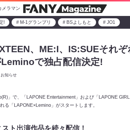
カメラマン
定!
# M-1グランプリ
# BSよしもと
# JO1
DXTEEN、ME:I、IS:SUEそ
eminoで独占配信決定!
お知らせ
R)」で、「LAPONE Entertainment」および「LAPONE 
る「LAPONE×Lemino」がスタートします。
ティスト出演作品を続々配信！