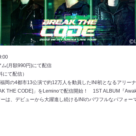
00
アム(月額990円)にて配信
料にて配信）
の4都市13公演で約12万人を動員したINI初となるアリーナツアー「
BREAK THE CODE]」をLeminoで配信開始！ 1ST ALBUM『A
アーは、デビューから大躍進し続けるINIのパワフルなパフォー