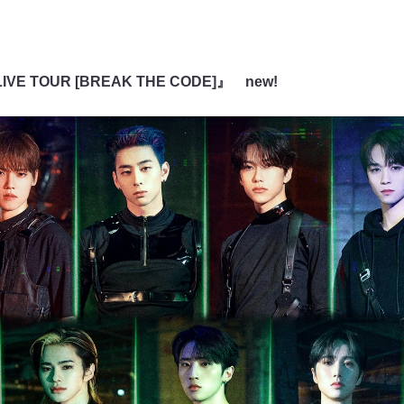
 LIVE TOUR [BREAK THE CODE]』 new!