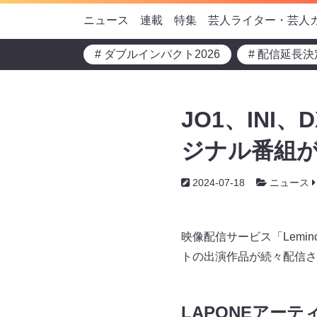
ニュース
連載
特集
芸人ライター・芸人
# ダブルインパクト2026
# 配信延長決
JO1、INI、
ジナル番組がL
2024-07-18
ニュース
映像配信サービス「Lemino(
トの出演作品が続々配信され
LAPONEアー