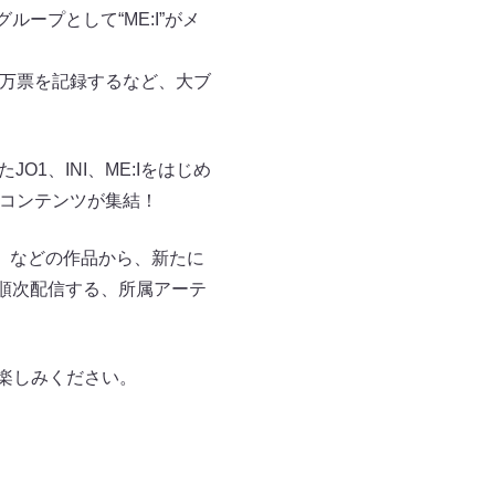
ループとして“ME:I”がメ
,000万票を記録するなど、大ブ
JO1、INI、ME:Iをはじめ
ストのコンテンツが集結！
い！』などの作品から、新たに
順次配信する、所属アーテ
お楽しみください。