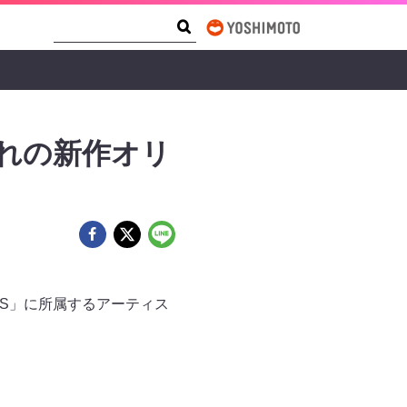
Search Form
Search
れぞれの新作オリ
GIRLS」に所属するアーティス