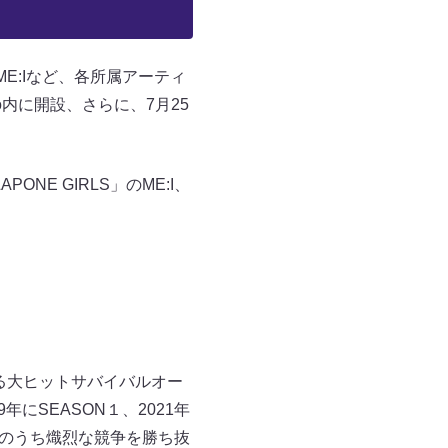
、ME:Iなど、各所属アーティ
o内に開設、さらに、7月25
PONE GIRLS」のME:I、
誇る大ヒットサバイバルオー
9年にSEASON１、2021年
の練習生のうち熾烈な競争を勝ち抜