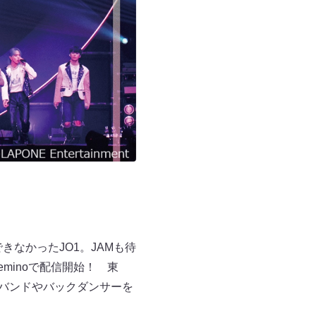
なかったJO1。JAMも待
をLeminoで配信開始！ 東
生バンドやバックダンサーを