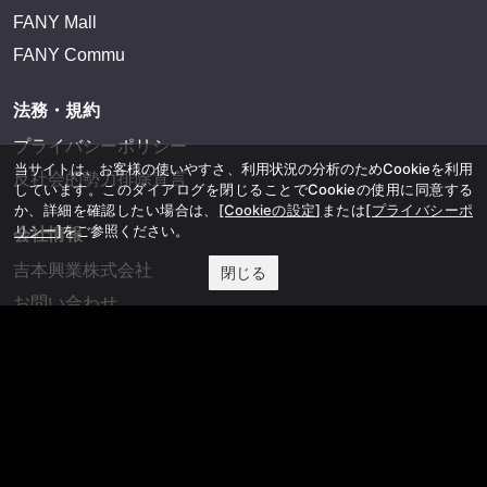
FANY Mall
FANY Commu
法務・規約
プライバシーポリシー
当サイトは、お客様の使いやすさ、利用状況の分析のためCookieを利用
反社会的勢力排除宣言
しています。このダイアログを閉じることでCookieの使用に同意する
か、詳細を確認したい場合は、
[Cookieの設定]
または
[プライバシーポ
リシー]
をご参照ください。
会社情報
吉本興業株式会社
閉じる
お問い合わせ
その他
よしもとニュースセンターアーカイブ