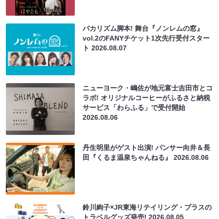
バカリズム脚本! 舞台『ノンレムの窓』
vol.2のFANYチケット1次先行受付スター
ト
2026.08.07
ニューヨーク・嶋佐が地元富士吉田市とコ
ラボ! オリジナルコーヒーがふるさと納税
サービス「わらふる」で受付開始
2026.08.06
丹生明里がゲスト出演! パンサー向井＆長
田『くるま温泉ちゃんねる』
2026.08.06
鈴川絢子×JR東海リテイリング・プラスの
トラベルグッズ発売!
2026.08.05