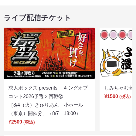
ライブ配信チケット
求人ボックス presents キングオブ
しみちゃむ寄席（
コント2026予選２回戦②
¥1500
(税込)
［8/4（火）きゅりあん 小ホール
（東京）開催分］（8/7 18:00）
¥2500
(税込)