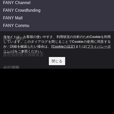
FANY Channel
FANY Crowdfunding
FANY Mall
FANY Commu
当サイトは、お客様の使いやすさ、利用状況の分析のためCookieを利用
法務・規約
しています。このダイアログを閉じることでCookieの使用に同意する
か、詳細を確認したい場合は、
[Cookieの設定]
または
[プライバシーポ
プライバシーポリシー
リシー]
をご参照ください。
反社会的勢力排除宣言
閉じる
会社情報
吉本興業株式会社
お問い合わせ
その他
よしもとニュースセンターアーカイブ