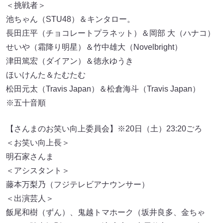
＜挑戦者＞
池ちゃん（STU48）＆キンタロー。
長田庄平（チョコレートプラネット）＆岡部 大（ハナコ）
せいや（霜降り明星）＆竹中雄大（Novelbright）
津田篤宏（ダイアン）＆徳永ゆうき
ほいけんた＆たむたむ
松田元太（Travis Japan）＆松倉海斗（Travis Japan）
※五十音順
【さんまのお笑い向上委員会】※20日（土）23:20ごろ
＜お笑い向上長＞
明石家さんま
＜アシスタント＞
藤本万梨乃（フジテレビアナウンサー）
＜出演芸人＞
飯尾和樹（ずん）、鬼越トマホーク（坂井良多、金ちゃ