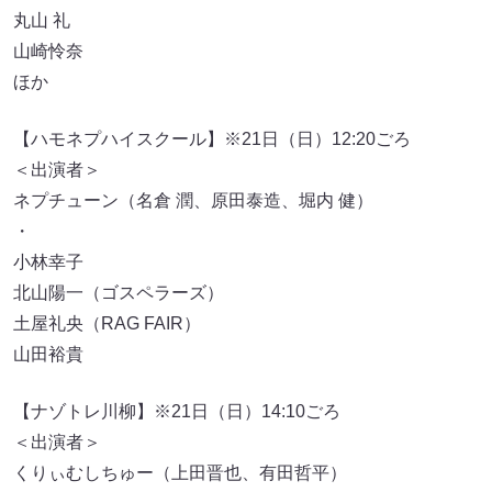
丸山 礼
山崎怜奈
ほか
【ハモネプハイスクール】※21日（日）12:20ごろ
＜出演者＞
ネプチューン（名倉 潤、原田泰造、堀内 健）
・
小林幸子
北山陽一（ゴスペラーズ）
土屋礼央（RAG FAIR）
山田裕貴
【ナゾトレ川柳】※21日（日）14:10ごろ
＜出演者＞
くりぃむしちゅー（上田晋也、有田哲平）