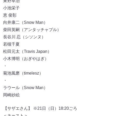
東野幸治
小池栄子
恵 俊彰
向井康二（Snow Man）
柴田英嗣（アンタッチャブル）
長谷川 忍（シソンヌ）
若槻千夏
松田元太（Travis Japan）
小木博明（おぎやはぎ）
・
菊池風磨（timelesz）
・
ラウール（Snow Man）
岡崎紗絵
【サザエさん】 ※21日（日）18:20ごろ
＜キャスト＞