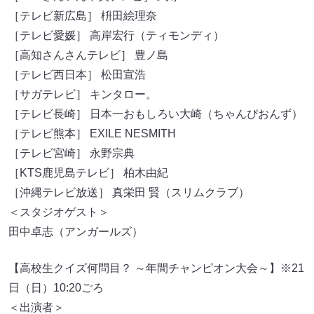
［テレビ新広島］ 枡田絵理奈
［テレビ愛媛］ 高岸宏行（ティモンディ）
［高知さんさんテレビ］ 豊ノ島
［テレビ西日本］ 松田宣浩
［サガテレビ］ キンタロー。
［テレビ長崎］ 日本一おもしろい大崎（ちゃんぴおんず）
［テレビ熊本］ EXILE NESMITH
［テレビ宮崎］ 永野宗典
［KTS鹿児島テレビ］ 柏木由紀
［沖縄テレビ放送］ 真栄田 賢（スリムクラブ）
＜スタジオゲスト＞
田中卓志（アンガールズ）
【高校生クイズ何問目？ ～年間チャンピオン大会～】※21
日（日）10:20ごろ
＜出演者＞