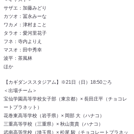
サザエ：加藤みどり
カツオ：冨永みーな
ワカメ：津村まこと
タラオ：愛河里花子
フネ：寺内よりえ
マスオ：田中秀幸
波平：茶風林
ほか
【カギダンススタジアム】※21日（日）18:50ごろ
＜出場チーム＞
宝仙学園高等学校女子部（東京都）× 長田庄平（チョコレ
ートプラネット）
花巻東高等学校（岩手県）× 岡部 大（ハナコ）
三重高等学校（三重県）× 秋山寛貴（ハナコ）
武南高等学校（埼玉県）× 松尾 駿（チョコレートプラネッ