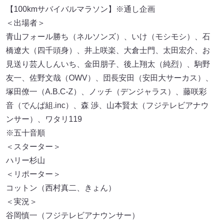
【100kmサバイバルマラソン】※通し企画
＜出場者＞
青山フォール勝ち（ネルソンズ）、いけ（モシモシ）、石
橋遼大（四千頭身）、井上咲楽、大倉士門、太田宏介、お
見送り芸人しんいち、金田朋子、後上翔太（純烈）、駒野
友一、佐野文哉（OWV）、団長安田（安田大サーカス）、
塚田僚一（A.B.C-Z）、ノッチ（デンジャラス）、藤咲彩
音（でんぱ組.inc）、森 渉、山本賢太（フジテレビアナウ
ンサー）、ワタリ119
※五十音順
＜スターター＞
ハリー杉山
＜リポーター＞
コットン（西村真二、きょん）
＜実況＞
谷岡慎一（フジテレビアナウンサー）