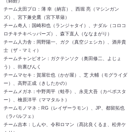
（錦鯉）
チーム太田プロ：薄 幸（納言）、西堀 亮（マシンガン
ズ）、宮下兼史鷹（宮下草薙）
チーム奇人：国崎和也（ランジャタイ）、ナダル（コロコ
ロチキチキペッパーズ）、森下直人（ななまがり）
チーム人力舎：岡野陽一、ガク（真空ジェシカ）、酒井貴
士（ザ・マミィ）
チームチャンピオン：ガクテンソク（奥田修二、よじょ
う）、街裏ぴんく
チームマセキ：賀屋壮也（かが屋）、芝 大輔（モグライダ
ー）、高野正成（きしたかの）
チームメガネ：中野周平（蛙亭）、永見大吾（カベポスタ
ー）、檜原洋平（ママタルト）
チームモノマネ：RG（レイザーラモン）、JP、都留拓也
（ラパルフェ）
チーム吉本：しんや、令和ロマン（髙比良くるま、松井ケ