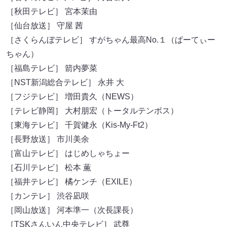
［秋田テレビ］ 宮本茉由
［仙台放送］ 守屋 茜
［さくらんぼテレビ］ すがちゃん最高No.１（ぱーてぃー
ちゃん）
［福島テレビ］ 箭内夢菜
［NST新潟総合テレビ］ 永井 大
［フジテレビ］ 増田貴久（NEWS）
［テレビ静岡］ 大村朋宏（トータルテンボス）
［東海テレビ］ 千賀健永（Kis-My-Ft2）
［長野放送］ 市川美余
［富山テレビ］ はじめしゃちょー
［石川テレビ］ 松本 薫
［福井テレビ］ 橘ケンチ（EXILE）
［カンテレ］ 渋谷凪咲
［岡山放送］ 河本準一（次長課長）
［TSKさんいん中央テレビ］ 武尊