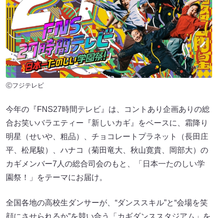
Ⓒフジテレビ
今年の『FNS27時間テレビ』は、コントあり企画ありの総
合お笑いバラエティー『新しいカギ』をベースに、霜降り
明星（せいや、粗品）、チョコレートプラネット（長田庄
平、松尾駿）、ハナコ（菊田竜大、秋山寛貴、岡部大）の
カギメンバー7人の総合司会のもと、「日本一たのしい学
園祭！」をテーマにお届け。
全国各地の高校生ダンサーが、“ダンススキル”と“会場を笑
顔にさせられるか”を競い合う「カギダンススタジアム」を