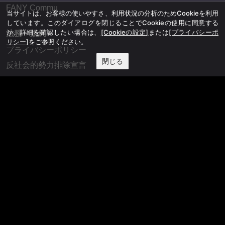
FANY Commu
当サイトは、お客様の使いやすさ、利用状況の分析のためCookieを利用
しています。このダイアログを閉じることでCookieの使用に同意する
か、詳細を確認したい場合は、
[Cookieの設定]
または
[プライバシーポ
法務・規約
リシー]
をご参照ください。
プライバシーポリシー
閉じる
反社会的勢力排除宣言
会社情報
吉本興業株式会社
お問い合わせ
その他
よしもとニュースセンターアーカイブ
©YOSHIMOTO KOGYO, All Rights Reserved.