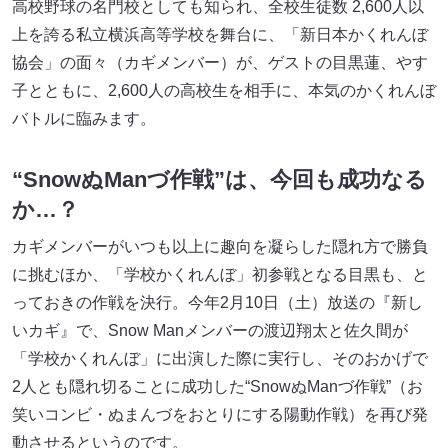
高校野球の名門校としても知られ、全校生徒数 2,600人以
上を誇る私立横浜高等学校を舞台に、「新日本かくれんぼ
協会」の面々（カギメンバー）が、ゲストの目黒蓮、やす
子とともに、2,600人の高校生を相手に、本気のかくれんぼ
バトルに臨みます。
“SnowぬManづ作戦”は、今回も成功なる
か…？
カギメンバーがいつも以上に趣向を凝らした隠れ方で勝負
に挑むほか、「学校かくれんぼ」初参戦となる目黒も、と
っておきの作戦を決行。今年2月10日（土）放送の『新し
いカギ』で、Snow Manメンバーの渡辺翔太と佐久間が
「学校かくれんぼ」に出演した際に実行し、そのおかげで
2人とも隠れ切ることに成功した“SnowぬManづ作戦”（お
笑いコンビ・ぬまんづをおとりにする陽動作戦）を再び発
動させるというのです。