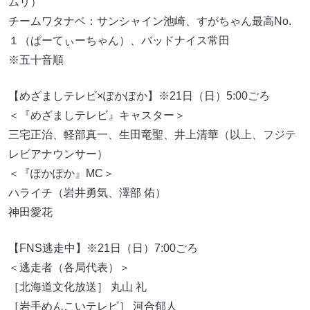
ムリ）
チームワタナベ：サンシャイン池崎、すがちゃん最高No.
１（ぱーてぃーちゃん）、バッドナイス常田
※五十音順
【めざましテレビ×ぽかぽか】※21日（日）5:00ごろ
＜『めざましテレビ』キャスター＞
三宅正治、軽部真一、生田竜聖、井上清華（以上、フジテ
レビアナウンサー）
＜『ぽかぽか』MC＞
ハライチ（岩井勇気、澤部 佑）
神田愛花
【FNS逃走中】※21日（日）7:00ごろ
＜逃走者（各局代表）＞
［北海道文化放送］ 丸山 礼
［岩手めんこいテレビ］ 河合郁人