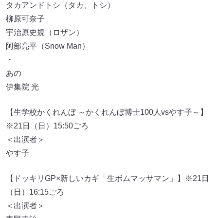
タカアンドトシ（タカ、トシ）
柳原可奈子
宇治原史規（ロザン）
阿部亮平（Snow Man）
・
あの
伊集院 光
【生学校かくれんぼ ～かくれんぼ博士100人vsやす子～】
※21日（日）15:50ごろ
＜出演者＞
やす子
【ドッキリGP×新しいカギ「生ボムマッサマン」】※21日
（日）16:15ごろ
＜出演者＞