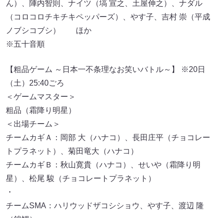
ん）、陣内智則、ナイツ（塙 宣之、土屋伸之）、ナダル
（コロコロチキチキペッパーズ）、やす子、吉村 崇（平成
ノブシコブシ） ほか
※五十音順
【粗品ゲーム ～日本一不条理なお笑いバトル～】 ※20日
（土）25:40ごろ
＜ゲームマスター＞
粗品（霜降り明星）
＜出場チーム＞
チームカギＡ：岡部 大（ハナコ）、長田庄平（チョコレー
トプラネット）、菊田竜大（ハナコ）
チームカギＢ：秋山寛貴（ハナコ）、せいや（霜降り明
星）、松尾 駿（チョコレートプラネット）
・
チームSMA：ハリウッドザコシショウ、やす子、渡辺 隆