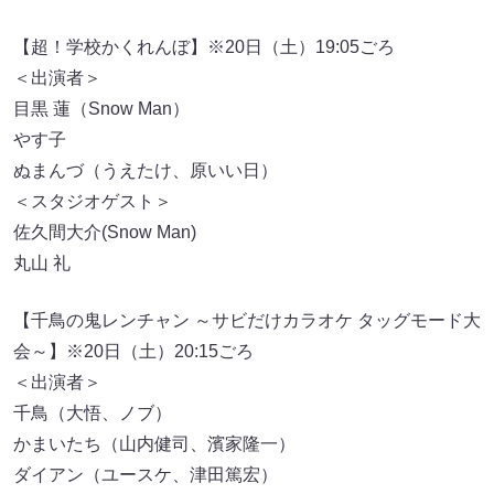
【超！学校かくれんぼ】※20日（土）19:05ごろ
＜出演者＞
目黒 蓮（Snow Man）
やす子
ぬまんづ（うえたけ、原いい日）
＜スタジオゲスト＞
佐久間大介(Snow Man)
丸山 礼
【千鳥の鬼レンチャン ～サビだけカラオケ タッグモード大
会～】※20日（土）20:15ごろ
＜出演者＞
千鳥（大悟、ノブ）
かまいたち（山内健司、濱家隆一）
ダイアン（ユースケ、津田篤宏）