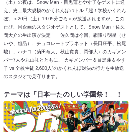
（土）の夜は、Snow Man・目黒蓮とやす子をゲストに迎
え、史上最大規模のかくれんぼバトル「超！学校かくれん
ぼ」＜20日（土）19:05分ごろ＞が放送されますが、この
たび、同企画のスタジオゲストとして、Snow Man・佐久
間大介の生出演が決定！ 佐久間は今回、霜降り明星（せ
いや、粗品）、チョコレートプラネット（長田庄平、松尾
駿）、ハナコ（菊田竜大、秋山寛貴、岡部大）のカギメン
バー7人や丸山礼とともに、“カギメンバー＆目黒蓮＆やす
子 vs 全校生徒 2,600人”のかくれんぼ対決の行方を生放送
のスタジオで見守ります。
テーマは「日本一たのしい学園祭！」！