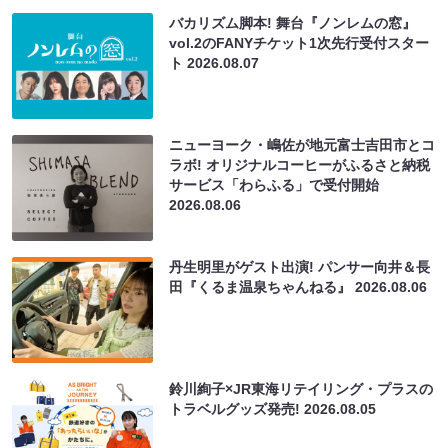
バカリズム脚本! 舞台『ノンレムの窓』
vol.2のFANYチケット1次先行受付スター
ト
2026.08.07
ニューヨーク・嶋佐が地元富士吉田市とコ
ラボ! オリジナルコーヒーがふるさと納税
サービス「わらふる」で受付開始
2026.08.06
丹生明里がゲスト出演! パンサー向井＆長
田『くるま温泉ちゃんねる』
2026.08.06
鈴川絢子×JR東海リテイリング・プラスの
トラベルグッズ発売!
2026.08.05