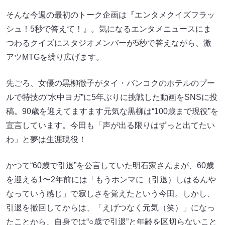
そんな今週の最初のトーク企画は『エンタメクイズフラッ
シュ！5秒で答えて！』。気になるエンタメニュースにま
つわるクイズにスタジオメンバーが5秒で答えながら、激
アツMTGを繰り広げます。
先ごろ、女優の黒柳徹子がタイ・バンコクのホテルのプー
ルで特技の“水中ヨガ”に5年ぶりに挑戦した動画をSNSに投
稿。90歳を迎えてますます元気な黒柳は“100歳まで現役”を
宣言しています。今田も「声が出る限りはずっと出てたい
わ」と夢は生涯現役！
かつて“60歳で引退”を公言していた明石家さんまが、60歳
を迎える1〜2年前には「もうホンマに（引退）しはるんや
なっていう感じ」で寂しさを覚えたという今田。しかし、
引退を撤回してからは、「えげつなく元気（笑）」になっ
たことから、自身では“○歳で引退”と年齢を区切らないこと