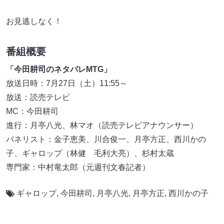
お見逃しなく！
番組概要
「今田耕司のネタバレMTG」
放送日時：7月27日（土）11:55～
放送：読売テレビ
MC：今田耕司
進行：月亭八光、林マオ（読売テレビアナウンサー）
パネリスト：金子恵美、川合俊一、月亭方正、西川かの
子、ギャロップ（林健 毛利大亮）、杉村太蔵
専門家：中村竜太郎（元週刊文春記者）
ギャロップ
,
今田耕司
,
月亭八光
,
月亭方正
,
西川かの子