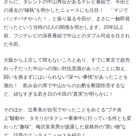
さらに、タレントの中山秀征があるテレビ番組で、今田と
の過去の“確執”を明かしたニュースにも注目！ 「マジで
バッチバチやった！」と振り返る今田が、まさに一触即発
だったという当時の2人の関係を明かします。20年以上
前、フジテレビの深夜番組で中山とのダブル司会を任され
た今田。
大阪から上京して間もないころとあり、すでに東京で超売
れっ子だった中山への強い対抗意識があったことに加え、
闘いを挑まずにはいられない“深〜い事情”があったことを
激白！ 飲み会の席で中山からのお酌を断固拒否するな
ど、頑なすぎる若き日の今田の“真実”が明らかに！
そのほか、辻希美が自宅でやったことをめぐる“プチ炎
上”騒動や、タモリがタクシー乗車中に行っている何とも変
わった“趣味”、梅沢富美男が披露した規格外の“買い物”な
ど、話題のエンタメニュースを紹介！