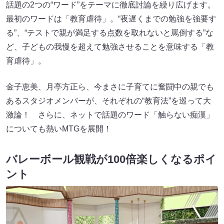
話題の2つの“ワード”をテーマに徹底討論を繰り広げます。
最初のワードは「教育虐待」。“夜遅くまでの勉強を強要す
る”、“テストで親が満足する点数を取れないと罵倒する”な
ど、子どもの我慢を超えて勉強させることを意味する「教
育虐待」。
金子恵美、月亭方正ら、今まさに子育てに奮闘中の親でも
あるスタジオメンバーが、それぞれの“教育法”を巡って大
激論！ さらに、ネットで話題のワード「触らない痴漢」
についても熱いMTGを展開！
バレーボール観戦が100倍楽しくなるポイ
ント