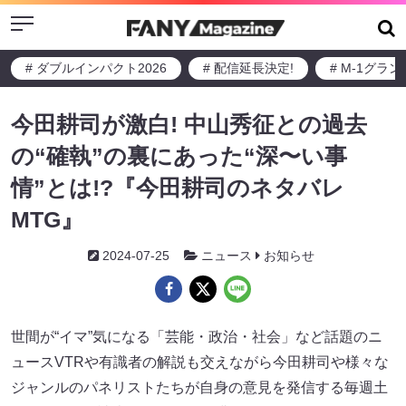
Menu
# ダブルインパクト2026
# 配信延長決定!
# M-1グラ
今田耕司が激白! 中山秀征との過去
の“確執”の裏にあった“深〜い事
情”とは!?『今田耕司のネタバレ
MTG』
2024-07-25
ニュース
お知らせ
世間が“イマ”気になる「芸能・政治・社会」など話題のニ
ュースVTRや有識者の解説も交えながら今田耕司や様々な
ジャンルのパネリストたちが自身の意見を発信する毎週土