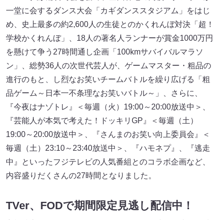
一堂に会するダンス大会「カギダンススタジアム」をはじ
め、史上最多の約2,600人の生徒とのかくれんぼ対決「超！
学校かくれんぼ」、18人の著名人ランナーが賞金1000万円
を懸けて争う27時間通し企画「100kmサバイバルマラソ
ン」、総勢36人の次世代芸人が、ゲームマスター・粗品の
進行のもと、し烈なお笑いチームバトルを繰り広げる「粗
品ゲーム～日本一不条理なお笑いバトル～」、さらに、
『今夜はナゾトレ』＜毎週（火）19:00～20:00放送中＞、
『芸能人が本気で考えた！ドッキリGP』＜毎週（土）
19:00～20:00放送中＞、『さんまのお笑い向上委員会』＜
毎週（土）23:10～23:40放送中＞、『ハモネプ』、『逃走
中』といったフジテレビの人気番組とのコラボ企画など、
内容盛りだくさんの27時間となりました。
TVer、FODで期間限定見逃し配信中！