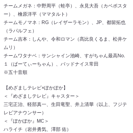
チームメガネ：中野周平（蛙亭）、永見大吾（カベポスタ
ー）、檜原洋平（ママタルト）
チームモノマネ：RG（レイザーラモン）、JP、都留拓也
（ラパルフェ）
チーム吉本：しんや、令和ロマン（髙比良くるま、松井ケ
ムリ）
チームワタナベ：サンシャイン池崎、すがちゃん最高No.
１（ぱーてぃーちゃん）、バッドナイス常田
※五十音順
【めざましテレビ×ぽかぽか】
＜『めざましテレビ』キャスター＞
三宅正治、軽部真一、生田竜聖、井上清華（以上、フジテ
レビアナウンサー）
＜『ぽかぽか』MC＞
ハライチ（岩井勇気、澤部 佑）