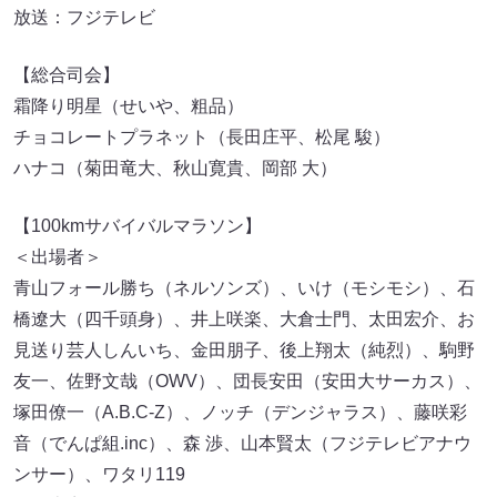
放送：フジテレビ
【総合司会】
霜降り明星（せいや、粗品）
チョコレートプラネット（長田庄平、松尾 駿）
ハナコ（菊田竜大、秋山寛貴、岡部 大）
【100kmサバイバルマラソン】
＜出場者＞
青山フォール勝ち（ネルソンズ）、いけ（モシモシ）、石
橋遼大（四千頭身）、井上咲楽、大倉士門、太田宏介、お
見送り芸人しんいち、金田朋子、後上翔太（純烈）、駒野
友一、佐野文哉（OWV）、団長安田（安田大サーカス）、
塚田僚一（A.B.C-Z）、ノッチ（デンジャラス）、藤咲彩
音（でんぱ組.inc）、森 渉、山本賢太（フジテレビアナウ
ンサー）、ワタリ119