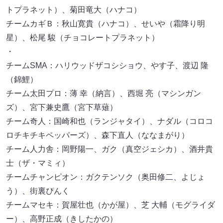
トプラネット）、菊田竜大（ハナコ）
チームカギＢ：秋山寛貴（ハナコ）、せいや（霜降り明
星）、松尾 駿（チョコレートプラネット）
・
チームSMA：ハリウッドザコシショウ、やす子、渡辺 隆
（錦鯉）
チーム太田プロ：薄 幸（納言）、西堀 亮（マシンガン
ズ）、宮下兼史鷹（宮下草薙）
チーム奇人：国崎和也（ランジャタイ）、ナダル（コロコ
ロチキチキペッパーズ）、森下直人（ななまがり）
チーム人力舎：岡野陽一、ガク（真空ジェシカ）、酒井貴
士（ザ・マミィ）
チームチャンピオン：ガクテンソク（奥田修二、よじょ
う）、街裏ぴんく
チームマセキ：賀屋壮也（かが屋）、芝 大輔（モグライダ
ー）、高野正成（きしたかの）