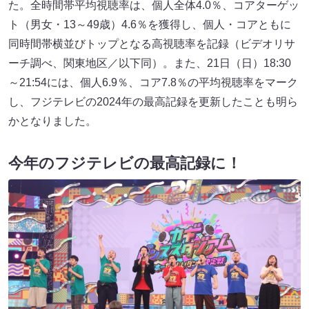
た。全時間帯平均視聴率は、個人全体4.0％、コアターゲッ
ト（男女・13～49歳）4.6％を獲得し、個人・コアともに
同時間帯横並びトップとなる高視聴率を記録（ビデオリサ
ーチ調べ、関東地区／以下同）。また、21日（日）18:30
～21:54には、個人6.9％、コア7.8％の平均視聴率をマーク
し、フジテレビの2024年の最高記録を更新したことも明ら
かとなりました。
今年の
フジテレビの最高記録
に！