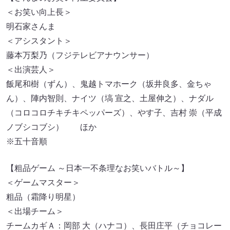
＜お笑い向上長＞
明石家さんま
＜アシスタント＞
藤本万梨乃（フジテレビアナウンサー）
＜出演芸人＞
飯尾和樹（ずん）、鬼越トマホーク（坂井良多、金ちゃ
ん）、陣内智則、ナイツ（塙 宣之、土屋伸之）、ナダル
（コロコロチキチキペッパーズ）、やす子、吉村 崇（平成
ノブシコブシ） ほか
※五十音順
【粗品ゲーム ～日本一不条理なお笑いバトル～】
＜ゲームマスター＞
粗品（霜降り明星）
＜出場チーム＞
チームカギＡ：岡部 大（ハナコ）、長田庄平（チョコレー