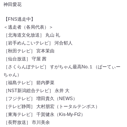
神田愛花
【FNS逃走中】
＜逃走者（各局代表）＞
［北海道文化放送］ 丸山 礼
［岩手めんこいテレビ］ 河合郁人
［秋田テレビ］ 宮本茉由
［仙台放送］ 守屋 茜
［さくらんぼテレビ］ すがちゃん最高No.１（ぱーてぃー
ちゃん）
［福島テレビ］ 箭内夢菜
［NST新潟総合テレビ］ 永井 大
［フジテレビ］ 増田貴久（NEWS）
［テレビ静岡］ 大村朋宏（トータルテンボス）
［東海テレビ］ 千賀健永（Kis-My-Ft2）
［長野放送］ 市川美余