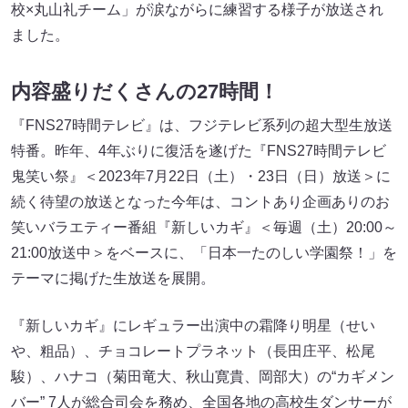
校×丸山礼チーム」が涙ながらに練習する様子が放送され
ました。
内容盛りだくさんの27時間！
『FNS27時間テレビ』は、フジテレビ系列の超大型生放送
特番。昨年、4年ぶりに復活を遂げた『FNS27時間テレビ
鬼笑い祭』＜2023年7月22日（土）・23日（日）放送＞に
続く待望の放送となった今年は、コントあり企画ありのお
笑いバラエティー番組『新しいカギ』＜毎週（土）20:00～
21:00放送中＞をベースに、「日本一たのしい学園祭！」を
テーマに掲げた生放送を展開。
『新しいカギ』にレギュラー出演中の霜降り明星（せい
や、粗品）、チョコレートプラネット（長田庄平、松尾
駿）、ハナコ（菊田竜大、秋山寛貴、岡部大）の“カギメン
バー” 7人が総合司会を務め、全国各地の高校生ダンサーが