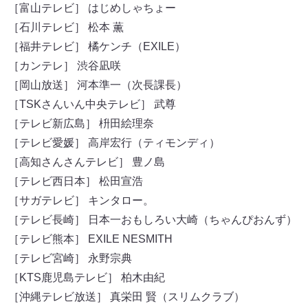
［富山テレビ］ はじめしゃちょー
［石川テレビ］ 松本 薫
［福井テレビ］ 橘ケンチ（EXILE）
［カンテレ］ 渋谷凪咲
［岡山放送］ 河本準一（次長課長）
［TSKさんいん中央テレビ］ 武尊
［テレビ新広島］ 枡田絵理奈
［テレビ愛媛］ 高岸宏行（ティモンディ）
［高知さんさんテレビ］ 豊ノ島
［テレビ西日本］ 松田宣浩
［サガテレビ］ キンタロー。
［テレビ長崎］ 日本一おもしろい大崎（ちゃんぴおんず）
［テレビ熊本］ EXILE NESMITH
［テレビ宮崎］ 永野宗典
［KTS鹿児島テレビ］ 柏木由紀
［沖縄テレビ放送］ 真栄田 賢（スリムクラブ）