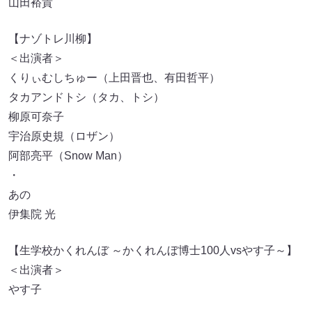
山田裕貴
【ナゾトレ川柳】
＜出演者＞
くりぃむしちゅー（上田晋也、有田哲平）
タカアンドトシ（タカ、トシ）
柳原可奈子
宇治原史規（ロザン）
阿部亮平（Snow Man）
・
あの
伊集院 光
【生学校かくれんぼ ～かくれんぼ博士100人vsやす子～】
＜出演者＞
やす子