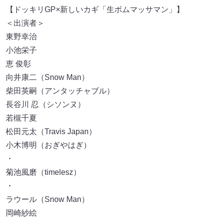
【ドッキリGP×新しいカギ「生ボムマッサマン」】
＜出演者＞
東野幸治
小池栄子
恵 俊彰
向井康二（Snow Man）
柴田英嗣（アンタッチャブル）
長谷川 忍（シソンヌ）
若槻千夏
松田元太（Travis Japan）
小木博明（おぎやはぎ）
・
菊池風磨（timelesz）
・
ラウール（Snow Man）
岡崎紗絵