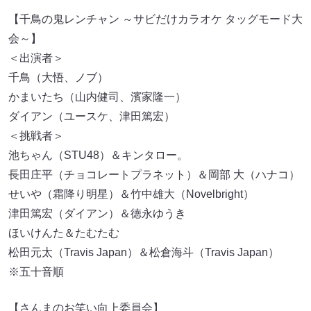
【千鳥の鬼レンチャン ～サビだけカラオケ タッグモード大
会～】
＜出演者＞
千鳥（大悟、ノブ）
かまいたち（山内健司、濱家隆一）
ダイアン（ユースケ、津田篤宏）
＜挑戦者＞
池ちゃん（STU48）＆キンタロー。
長田庄平（チョコレートプラネット）＆岡部 大（ハナコ）
せいや（霜降り明星）＆竹中雄大（Novelbright）
津田篤宏（ダイアン）＆徳永ゆうき
ほいけんた＆たむたむ
松田元太（Travis Japan）＆松倉海斗（Travis Japan）
※五十音順
【さんまのお笑い向上委員会】