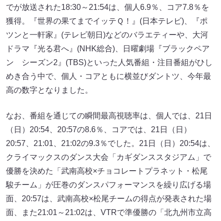
でが放送された18:30～21:54は、個人6.9％、コア7.8％を
獲得。『世界の果てまでイッテＱ！』(日本テレビ)、『ポ
ツンと一軒家』(テレビ朝日)などのバラエティーや、大河
ドラマ『光る君へ』(NHK総合)、日曜劇場『ブラックペア
ン シーズン2』(TBS)といった人気番組・注目番組がひし
めき合う中で、個人・コアともに横並びダントツ、今年最
高の数字となりました。
なお、番組を通じての瞬間最高視聴率は、個人では、21日
（日）20:54、20:57の8.6％、コアでは、21日（日）
20:57、21:01、21:02の9.3％でした。21日（日）20:54は、
クライマックスのダンス大会「カギダンススタジアム」で
優勝を決めた「武南高校×チョコレートプラネット・松尾
駿チーム」が圧巻のダンスパフォーマンスを繰り広げる場
面、20:57は、武南高校×松尾チームの得点が発表された場
面、また21:01～21:02は、VTRで準優勝の「北九州市立高