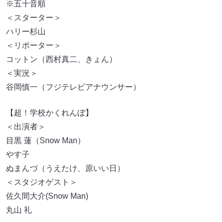
※五十音順
＜スターター＞
ハリー杉山
＜リポーター＞
コットン（西村真二、きょん）
＜実況＞
谷岡慎一（フジテレビアナウンサー）
【超！学校かくれんぼ】
＜出演者＞
目黒 蓮（Snow Man）
やす子
ぬまんづ（うえたけ、原いい日）
＜スタジオゲスト＞
佐久間大介(Snow Man)
丸山 礼