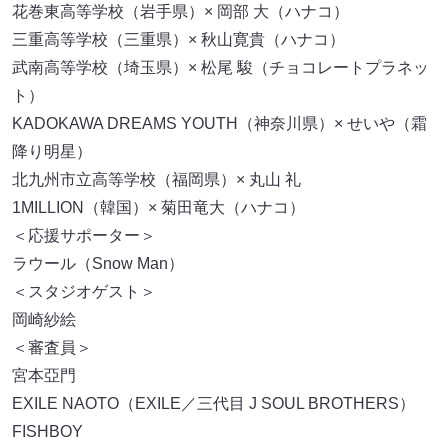
花巻東高等学校（岩手県）× 岡部 大（ハナコ）
三重高等学校（三重県）× 秋山寛貴（ハナコ）
武南高等学校（埼玉県）× 松尾 駿（チョコレートプラネッ
ト）
KADOKAWA DREAMS YOUTH（神奈川県）× せいや（霜
降り明星）
北九州市立高等学校（福岡県）× 丸山 礼
1MILLION（韓国）× 菊田竜大（ハナコ）
＜応援サポーター＞
ラウール（Snow Man）
＜スタジオゲスト＞
岡崎紗絵
＜審査員＞
宮本亞門
EXILE NAOTO（EXILE／三代目 J SOUL BROTHERS）
FISHBOY