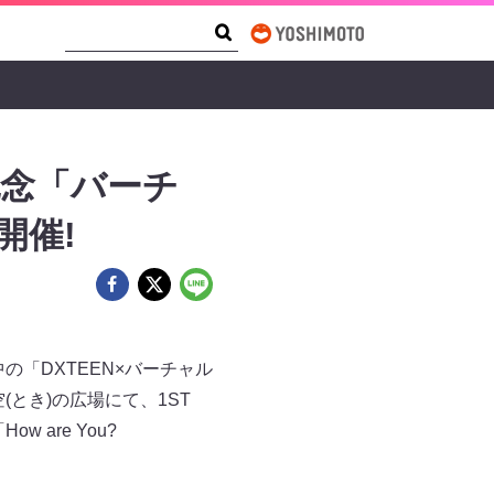
Search Form
Search
ス記念「バーチ
開催!
の「DXTEEN×バーチャル
(とき)の広場にて、1ST
 are You?