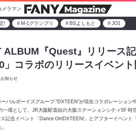
カメラマン
定!
# M-1グランプリ
# BSよしもと
# JO1
1ST ALBUM『Quest』リリー
.0」コラボのリリースイベント
お知らせ
ローバルボーイズグループ “DXTEEN”が現在コラボレーション中
トの一環として、JR大阪駅直結の大阪ステーションシティ5F 時空
ス記念イベント「Dance On!DXTEEN!」とアフターイベント「How
た。