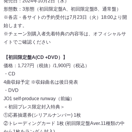
発売日：2024年10月2日（水）
形態数：3形態（初回限定盤A、初回限定盤B、通常盤）
※各店・各サイトの予約受付は7月23日（火）18:00より開
始します。
※チェーン別購入者先着特典の内容等は、オフィシャルサ
イトでご確認ください
【初回限定盤A(CD +DVD）】
価格：1,727円（税抜）/1,900円（税込）
・CD
4曲収録予定 ※収録曲名は後日発表
・DVD
JO1 self-produce runway（前編）
＜初回プレス限定封入特典＞
①応募抽選券(シリアルナンバー) 1枚
②トレーディングカード 1枚 (初回限定盤Aver.11種類の中
から1枚をランダム封入)