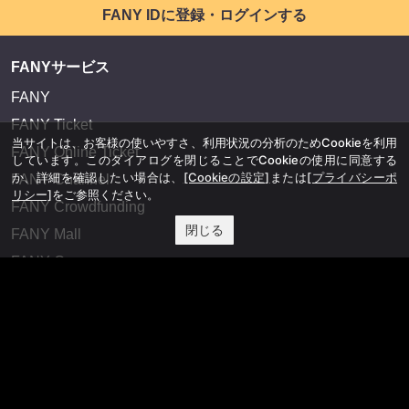
FANY IDに登録・ログインする
FANYサービス
FANY
FANY Ticket
当サイトは、お客様の使いやすさ、利用状況の分析のためCookieを利用
FANY Online Ticket
しています。このダイアログを閉じることでCookieの使用に同意する
か、詳細を確認したい場合は、
[Cookieの設定]
または
[プライバシーポ
FANY Channel
リシー]
をご参照ください。
FANY Crowdfunding
閉じる
FANY Mall
FANY Commu
法務・規約
プライバシーポリシー
反社会的勢力排除宣言