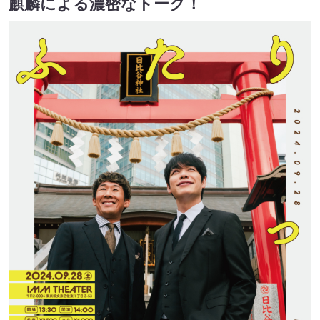
麒麟による濃密なトーク！