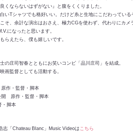
良くならないはずがない』と腹をくくりました。
白いTシャツでも格好いい。だけど糸と生地にこだわっている
こそ、余計な演出はおさえ、極力CGを使わず、代わりにカメ
M.V.になったと思います。
もらえたら、僕も嬉しいです。
期生同士の庄司智春とともにお笑いコンビ「品川庄司」を結成。
映画監督としても活動する。
 原作・監督・脚本
年公開 原作・監督・脚本
督・脚本
ateau Blanc」Music Videoは
こちら