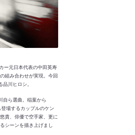
ッカー元日本代表の中田英寿
の組み合わせが実現。今回
る品川ヒロシ。
品川自ら選曲。稲葉から
にも登場するカップルのケン
悠貴、俳優で空手家、更に
るシーンを描き上げまし