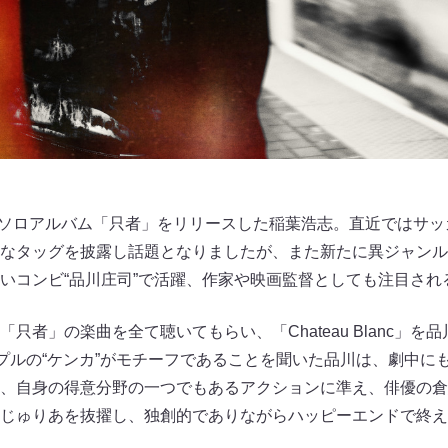
なるソロアルバム「只者」をリリースした稲葉浩志。直近ではサ
なタッグを披露し話題となりましたが、また新たに異ジャンル
いコンビ“品川庄司”で活躍、作家や映画監督としても注目され
只者」の楽曲を全て聴いてもらい、「Chateau Blanc」を
c」はカップルの“ケンカ”がモチーフであることを聞いた品川は、劇中
、自身の得意分野の一つでもあるアクションに準え、俳優の倉
じゅりあを抜擢し、独創的でありながらハッピーエンドで終え