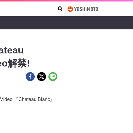
Search Form
Search
teau
eo解禁!
 『Chateau Blanc』