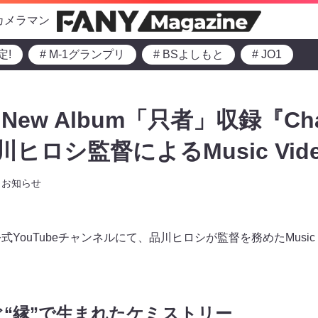
カメラマン
定!
# M-1グランプリ
# BSよしもと
# JO1
 New Album「只者」収録『Cha
川ヒロシ監督によるMusic Vid
お知らせ
YouTubeチャンネルにて、品川ヒロシが監督を務めたMusic Video
“縁”で生まれたケミストリー