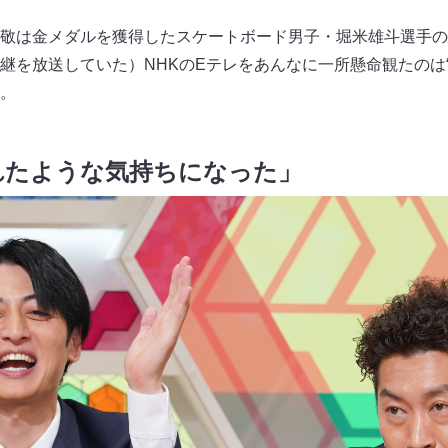
敬は金メダルを獲得したスケートボード男子・堀米雄斗選手の“
継を放送していた）NHKのEテレをあんなに一所懸命観たのは“
。
れたような気持ちになった」