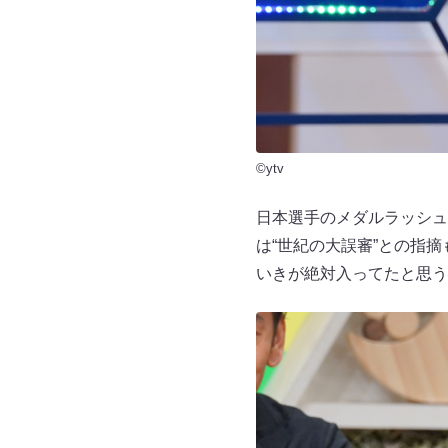
©ytv
日本選手のメダルラッシュ
は“世紀の大誤審”との指
いきが絶対入ってたと思う