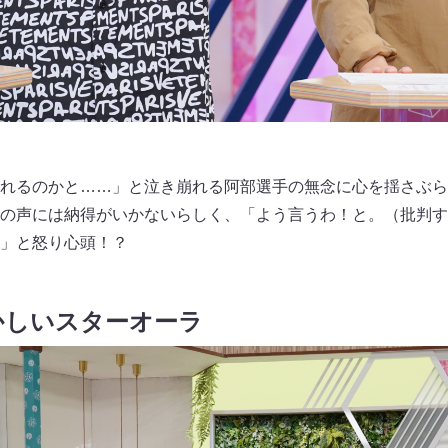
れるのかと……」と泣き崩れる阿部選手の無念に心を揺さぶら
の声には納得がいかないらしく、「よう言うわ！と。（批判す
」と怒り心頭！？
かしいスターオーラ