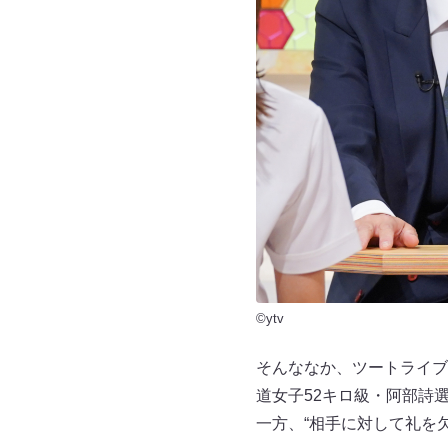
©ytv
そんななか、ツートライブ
道女子52キロ級・阿部詩
一方、“相手に対して礼を