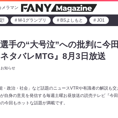
カメラマン
定!
# M-1グランプリ
# BSよしもと
# JO1
選手の“大号泣”への批判に今田
ネタバレMTG』8月3日放送
お知らせ
芸能・政治・社会」など話題のニュースVTRや有識者の解説も
が自身の意見を発信する毎週土曜お昼放送の読売テレビ『今田
放送の今回もホットな話題が満載です。