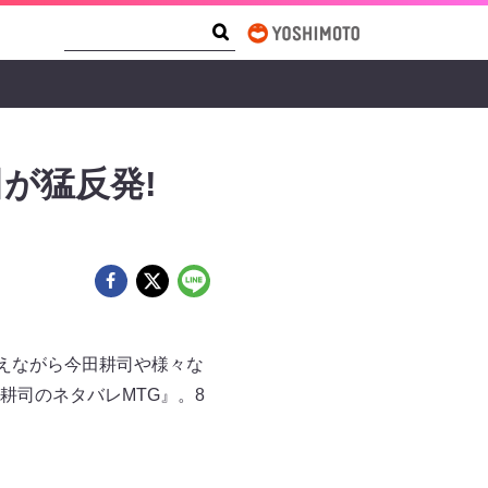
Search Form
Search
が猛反発!
交えながら今田耕司や様々な
耕司のネタバレMTG』。8