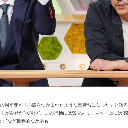
の周平魂が「心臓をつかまれたような気持ちになった」と語る
選手がみせた“大号泣”。この行動には賛否あり、ネット上には“
欠く”など批判的な反応も。