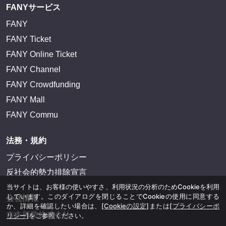
FANYサービス
FANY
FANY Ticket
FANY Online Ticket
FANY Channel
FANY Crowdfunding
FANY Mall
FANY Commu
法務・規約
プライバシーポリシー
反社会的勢力排除宣言
当サイトは、お客様の使いやすさ、利用状況の分析のためCookieを利用
しています。このダイアログを閉じることでCookieの使用に同意する
会社情報
か、詳細を確認したい場合は、
[Cookieの設定]
または
[プライバシーポ
吉本興業株式会社
リシー]
をご参照ください。