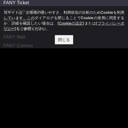
FANY Ticket
FANY Online Ticket
当サイトは、お客様の使いやすさ、利用状況の分析のためCookieを利用
しています。このダイアログを閉じることでCookieの使用に同意する
FANY Channel
か、詳細を確認したい場合は、
[Cookieの設定]
または
[プライバシーポ
FANY Crowdfunding
リシー]
をご参照ください。
FANY Mall
閉じる
FANY Commu
法務・規約
プライバシーポリシー
反社会的勢力排除宣言
会社情報
吉本興業株式会社
お問い合わせ
その他