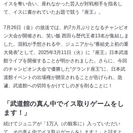
イスを奪い合い、座れなかった芸人が対戦相手を指名し
て、イスに書かれていたお題で競う『座王』。
7月26日（金）の放送では、約7カ月ぶりとなるチャンピオ
ン大会が開催され、笑い飯 西田ら歴代王者13名が集結しま
した。混戦が予想される中、ジュニアから“番組史上初の重
大発表”として、2025年3月11日（火）に『座王』日本武道
館ライブを開催することが明かされました。さらに、今回
のチャンピオン大会で優勝した“グランド座王”に、日本武
道館イベントの出場権が贈呈されることが告げられ、急
遽、武道館への切符をかけてしのぎを削ることに！
「武道館の真ん中でイス取りゲームをし
ます！」
続けてジュニアが「1万人（の観客に）入っていただい
て、その真ん中でイス取りゲームをします！」と話すと、