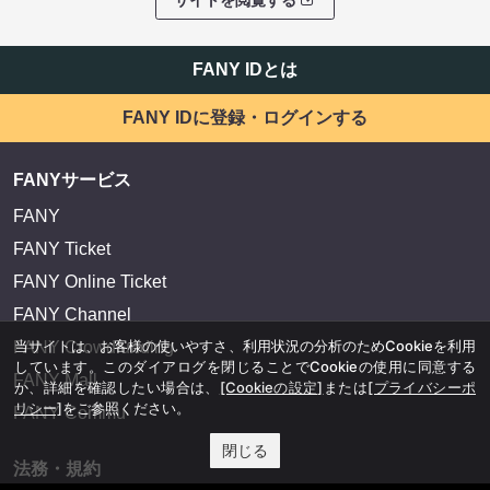
FANY IDとは
FANY IDに登録・ログインする
FANYサービス
FANY
FANY Ticket
FANY Online Ticket
FANY Channel
当サイトは、お客様の使いやすさ、利用状況の分析のためCookieを利用
FANY Crowdfunding
しています。このダイアログを閉じることでCookieの使用に同意する
FANY Mall
か、詳細を確認したい場合は、
[Cookieの設定]
または
[プライバシーポ
リシー]
をご参照ください。
FANY Commu
閉じる
法務・規約