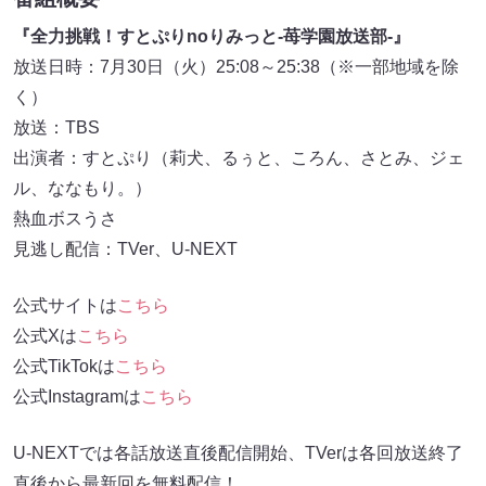
『全力挑戦！すとぷりnoりみっと-苺学園放送部-』
放送日時：7月30日（火）25:08～25:38（※一部地域を除
く）
放送：TBS
出演者：すとぷり（莉犬、るぅと、ころん、さとみ、ジェ
ル、ななもり。）
熱血ボスうさ
見逃し配信：TVer、U-NEXT
公式サイトは
こちら
公式Xは
こちら
公式TikTokは
こちら
公式Instagramは
こちら
U-NEXTでは各話放送直後配信開始、TVerは各回放送終了
直後から最新回を無料配信！