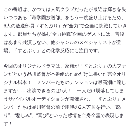
この番組は、かつては人気クラブだったが最近は輝きを失
いつつある「苺学園放送部」をもう一度盛り上げるため、
6人の放送部員（すとぷり）が“全力”で企画に挑戦していき
ます。部員たちが挑む“全力挑戦”企画のゲストには、普段
はあまり共演しない、他ジャンルのスペシャリストが登
場。「すとぷり」との化学反応にも注目です。
今回のオリジナルドラマは、家族が「すとぷり」の大ファ
ンだという品川監督が本番組のためだけに書いた完全オリ
ジナル脚本！ メンバーたちのテンションは最高潮に達し
ますが……出演できるのは5人！ 一人だけ脱落してしま
うサバイバルオーディションが開催され、「すとぷり」メ
ンバーたちは品川監督の前で即興の2人芝居を行い、“怒
り”、“悲しみ”、“喜び”といった感情を全身全霊で表現しま
す！