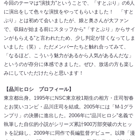
今回のテーマは“演技力”ということで、「すとぷり」の6人
に演出をして色々な演技をやってもらいました！ 「すと
ぷり」とは初めて会いましたが、娘と奥さんが大ファン
で、収録が始まる前にスタッフから“「すとぷり」からサイ
ンがもらえる”と言われたため、少し判定が甘くなってしま
いました（笑）。ただメンバーたちと触れ合ってみて、
「なるほど、こういう魅力があるから人気があるんだな」
というのが存分に体感できました。ぜひ、放送の方も楽し
みにしていただけたらと思います！
【品川ヒロシ プロフィール】
東京都出身。1995年にNSC東京校1期生の相方・庄司智春
とお笑いコンビ・品川庄司を結成。2005年には「M-1グラ
ンプリ」の決勝に進出した。2006年に“品川ヒロシ”名義で
執筆した自伝的小説がシリーズ累計900万部突破の大ヒッ
トを記録し、2009年に同作で長編監督デビュー。以降「漫