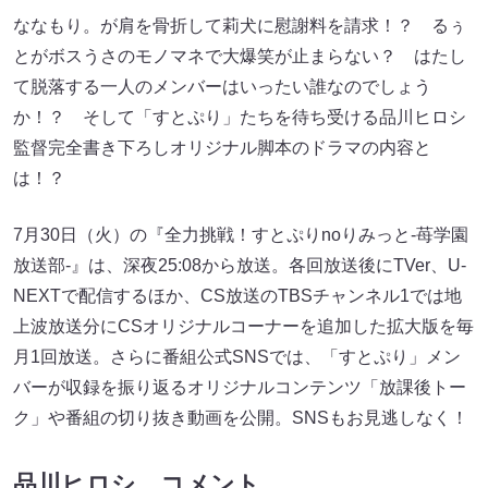
ななもり。が肩を骨折して莉犬に慰謝料を請求！？ るぅ
とがボスうさのモノマネで大爆笑が止まらない？ はたし
て脱落する一人のメンバーはいったい誰なのでしょう
か！？ そして「すとぷり」たちを待ち受ける品川ヒロシ
監督完全書き下ろしオリジナル脚本のドラマの内容と
は！？
7月30日（火）の『全力挑戦！すとぷりnoりみっと-苺学園
放送部-』は、深夜25:08から放送。各回放送後にTVer、U-
NEXTで配信するほか、CS放送のTBSチャンネル1では地
上波放送分にCSオリジナルコーナーを追加した拡大版を毎
月1回放送。さらに番組公式SNSでは、「すとぷり」メン
バーが収録を振り返るオリジナルコンテンツ「放課後トー
ク」や番組の切り抜き動画を公開。SNSもお見逃しなく！
品川ヒロシ コメント