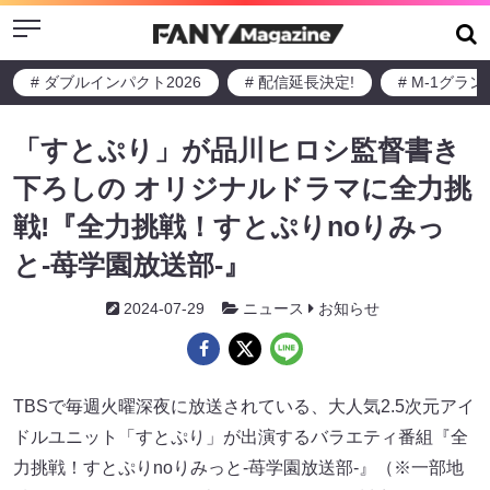
Menu
# ダブルインパクト2026
# 配信延長決定!
# M-1グラ
「すとぷり」が品川ヒロシ監督書き
下ろしの オリジナルドラマに全力挑
戦!『全力挑戦！すとぷりnoりみっ
と-苺学園放送部-』
2024-07-29
ニュース
お知らせ
TBSで毎週火曜深夜に放送されている、大人気2.5次元アイ
ドルユニット「すとぷり」が出演するバラエティ番組『全
力挑戦！すとぷりnoりみっと-苺学園放送部-』（※一部地