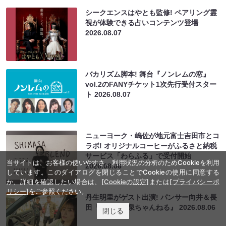
シークエンスはやとも監修! ペアリング霊
視が体験できる占いコンテンツ登場
2026.08.07
バカリズム脚本! 舞台『ノンレムの窓』
vol.2のFANYチケット1次先行受付スター
ト
2026.08.07
ニューヨーク・嶋佐が地元富士吉田市とコ
ラボ! オリジナルコーヒーがふるさと納税
サービス「わらふる」で受付開始
当サイトは、お客様の使いやすさ、利用状況の分析のためCookieを利用
2026.08.06
しています。このダイアログを閉じることでCookieの使用に同意する
か、詳細を確認したい場合は、
[Cookieの設定]
または
[プライバシーポ
リシー]
をご参照ください。
丹生明里がゲスト出演! パンサー向井＆長
田『くるま温泉ちゃんねる』
2026.08.06
閉じる