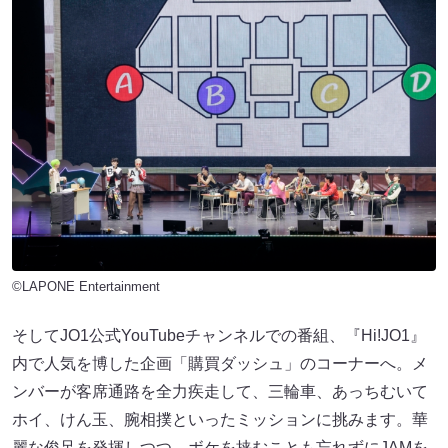
©LAPONE Entertainment
そしてJO1公式YouTubeチャンネルでの番組、『Hi!JO1』
内で人気を博した企画「購買ダッシュ」のコーナーへ。メ
ンバーが客席通路を全力疾走して、三輪車、あっちむいて
ホイ、けん玉、腕相撲といったミッションに挑みます。華
麗な俊足を発揮しつつ、ボケを挟むことも忘れずにJAMを