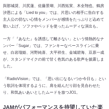
與那城奨、川尻蓮、佐藤景瑚、川西拓実、⽊全翔也、鶴房
汐恩による「Lied to you」では、片思いの相手に告白する
主人公の切ない心情をメンバーが感情をたっぷりと込めて
歌い上げ、ソファやベッドを使ったムーディな演出も。
一方「『あなた』を誘惑して離さない」という情熱的なナ
ンバー「Sugar」では、ファンキーなベースラインに乗
せ、白岩瑠姫、河野純喜、大平祥生、金城碧海、豆原一成
が、スタンドマイクの前で甘く色気のある歌声を披露しま
した。
「RadioVision」では、「思い出になるいつか今日も」とい
う歌詞を体現するように、肩を組んだり顔を見合わせた
り、和気あいあいとしたムードを放つJO1。
JAMがパフォーマンスを待望していた楽