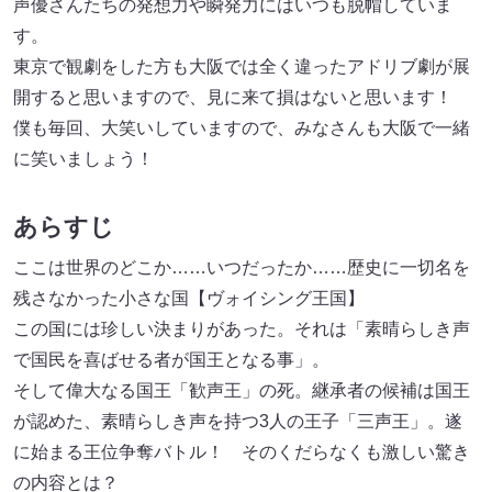
声優さんたちの発想力や瞬発力にはいつも脱帽していま
す。
東京で観劇をした方も大阪では全く違ったアドリブ劇が展
開すると思いますので、見に来て損はないと思います！
僕も毎回、大笑いしていますので、みなさんも大阪で一緒
に笑いましょう！
あらすじ
ここは世界のどこか……いつだったか……歴史に一切名を
残さなかった小さな国【ヴォイシング王国】
この国には珍しい決まりがあった。それは「素晴らしき声
で国民を喜ばせる者が国王となる事」。
そして偉大なる国王「歓声王」の死。継承者の候補は国王
が認めた、素晴らしき声を持つ3人の王子「三声王」。遂
に始まる王位争奪バトル！ そのくだらなくも激しい驚き
の内容とは？