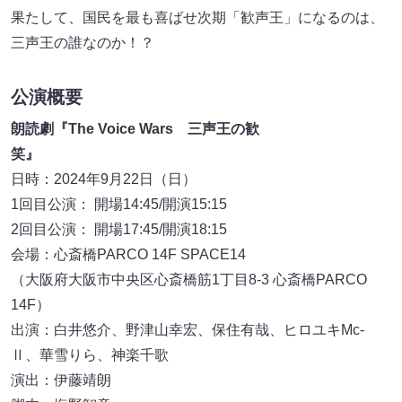
果たして、国民を最も喜ばせ次期「歓声王」になるのは、
三声王の誰なのか！？
公演概要
朗読劇『The Voice Wars 三声王の歓
笑』
日時：2024年9月22日（日）
1回目公演： 開場14:45/開演15:15
2回目公演： 開場17:45/開演18:15
会場：心斎橋PARCO 14F SPACE14
（大阪府大阪市中央区心斎橋筋1丁目8-3 心斎橋PARCO
14F）
出演：白井悠介、野津山幸宏、保住有哉、ヒロユキMc-
Ⅱ、華雪りら、神楽千歌
演出：伊藤靖朗