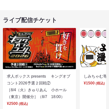
ライブ配信チケット
求人ボックス presents キングオブ
しみちゃむ寄席（
コント2026予選２回戦②
¥1500
(税込)
［8/4（火）きゅりあん 小ホール
（東京）開催分］（8/7 18:00）
¥2500
(税込)