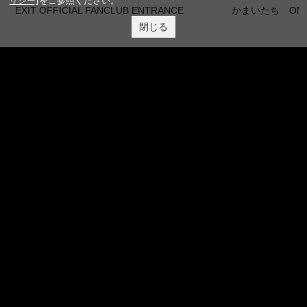
EXIT OFFICIAL FANCLUB ENTRANCE
かまいたち OMA
閉じる
サイトを閲覧する
FANY IDとは
FANY IDに登録・ログインする
FANYサービス
FANY
FANY Ticket