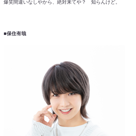
爆笑間違いなしやから、絶対来てや？ 知らんけど。
■
保住有哉