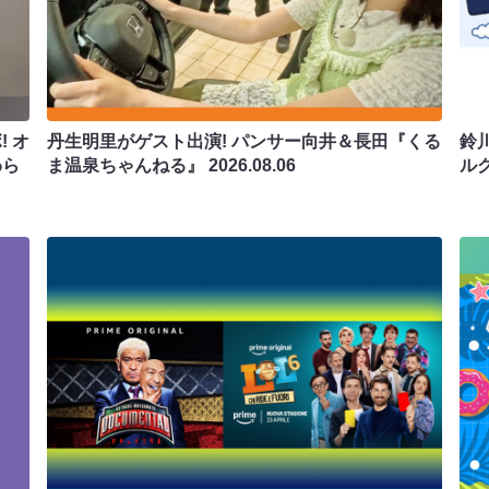
 オ
丹生明里がゲスト出演! パンサー向井＆長田『くる
鈴
わら
ま温泉ちゃんねる』
2026.08.06
ル