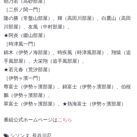
朝乃若（高砂部屋）
［二所ノ関一門］
隆の勝（常盤山部屋）、輝（高田川部屋）、白鷹山（高田
川部屋）、友風（中村部屋）、
★阿炎（錣山部屋）
［時津風一門］
錦木（伊勢ノ海部屋）、時疾風（時津風部屋）、翔猿（追
手風部屋）、大栄翔（追手風部屋）、
★若元春（荒汐部屋）
［伊勢ヶ濱一門］
尊富士（伊勢ヶ濱部屋）、錦富士（伊勢ヶ濱部屋）、伯桜
鵬（伊勢ヶ濱部屋）、
翠富士（伊勢ヶ濱部屋）、★熱海富士（伊勢ヶ濱部屋）
番組公式ホームページは
こちら
シソンヌ
,
長谷川忍