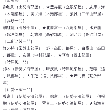
［出羽海一門］
御嶽海（出羽海部屋）、★豊昇龍（立浪部屋）、志摩ノ海
（木瀬部屋）、美ノ海（木瀬部屋）、狼雅（二子山部屋）
［高砂一門］
朝紅龍（高砂部屋）、★北勝富士（八角部屋）、水戸龍
（錦戸部屋）、朝志雄（高砂部屋）、朝乃若（高砂部屋）
［二所ノ関一門］
隆の勝（常盤山部屋）、輝（高田川部屋）、白鷹山（高田
川部屋）、友風（中村部屋）、★阿炎（錣山部屋）
［時津風一門］
錦木（伊勢ノ海部屋）、時疾風（時津風部屋）、翔猿（追
手風部屋）、大栄翔（追手風部屋）、★若元春（荒汐部
屋）
［伊勢ヶ濱一門］
尊富士（伊勢ヶ濱部屋）、錦富士（伊勢ヶ濱部屋）、伯桜
鵬（伊勢ヶ濱部屋）、翠富士（伊勢ヶ濱部屋）、★熱海富