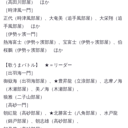
（高田川部屋） ほか
［時津風一門］
正代（時津風部屋）、大奄美（追手風部屋）、大栄翔（追
手風部屋） ほか
［伊勢ヶ濱一門］
熱海富士（伊勢ヶ濱部屋）、宝富士（伊勢ヶ濱部屋）、伯
桜鵬（伊勢ヶ濱部屋） ほか
【歌うまバトル】 ★＝リーダー
［出羽海一門］
御嶽海（出羽海部屋）、★豊昇龍（立浪部屋）、志摩ノ海
（木瀬部屋）、美ノ海（木瀬部屋）、
狼雅（二子山部屋）
［高砂一門］
朝紅龍（高砂部屋）、★北勝富士（八角部屋）、水戸龍
（錦戸部屋）、朝志雄（高砂部屋）、