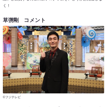
く！
草彅剛 コメント
©フジテレビ