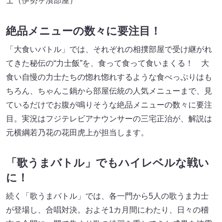
士（伊勢ヶ濱部屋）
絶品メニューの数々に要注目！
「大食いバトル」では、それぞれの相撲部屋で受け継がれ
てきた秘伝の“力士飯”を、食って食って食いまくる！ 大
食い自慢の力士たちの惚れ惚れするような食べっぷりはも
ちろん、ちゃんこ鍋から部屋伝統の人気メニューまで、見
ているだけでお腹が鳴りそうな絶品メニューの数々に要注
目。実況はフジテレビアナウンサーの三宅正治が、解説は
元横綱若乃花の花田虎上が担当します。
「歌うまバトル」でもハイレベルな戦い
に！
続く「歌うまバトル」では、各一門から5人の歌うま力士
が登場し、合唱対決。およそ1カ月間にわたり、日々の稽