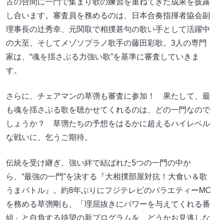
古の合間に一門で集まり歌の練習を重ねてきた成果を披露
し合います。審査員を務めるのは、日本合奏指揮者協会副
理事長の辻秀幸、元関取で相撲甚句の歌い手として活躍中
の大至、そしてメゾソプラノ歌手の藤田彩歌。3人の専門
家は、“魂を揺さぶる力強い歌”を基準に審査していきま
す。
さらに、チェアマンの草彅も審査に参加！ 果たして、最
も魂を揺さぶる歌を聴かせてくれるのは、どの一門なので
しょうか？ 草彅たちの予想をはるかに超えるハイレベル
な戦いに、乞うご期待。
伝統を受け継ぎ、強い絆で結ばれた5つの一門の中か
ら、“最強の一門”を決する『大相撲部屋対抗！大食い＆歌
うまバトル』。約8年ぶりにフジテレビのバラエティーMC
を務める草彅剛も、「理屈抜きにパワーを与えてくれる番
組」と自負する待望の新プログラムを、どうかお見逃しな