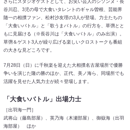
さらにスタジオゲストとして、お笑い芸人のシソンヌ・長
谷川忍、3児の母で大食いタレントのギャル曽根、芸能界
随一の相撲ファン、松村沙友理の3人が登場。力士たちの
「大食いバトル」と「歌うまバトル」の行方を、草彅とと
もに見届ける（※長谷川は「大食いバトル」のみ出演）。
草彅＆ゲスト3人が繰り広げる楽しいクロストークも番組
の大きな見どころです。
7月28日（日）に千秋楽を迎えた大相撲名古屋場所で優勝
争いを演じた隆の勝のほか、正代、美ノ海ら、同場所でも
活躍を見せた人気力士が続々登場します。
「大食いバトル」出場力士
［出羽海一門］
武将山（藤島部屋）、英乃海（木瀬部屋）、御嶽海（出羽
海部屋） ほか