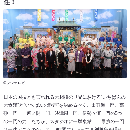
任！
©フジテレビ
日本の国技とも言われる大相撲の世界における“いちばんの
大食漢”と“いちばんの歌声”を決めるべく、出羽海一門、高
砂一門、二所ノ関一門、時津風一門、伊勢ヶ濱一門の5つ
の一門の力士たちが、スタジオに一挙集結！ 最強の一門
は一体どこなのか！？ 3時間にわたって真剣勝負を繰り