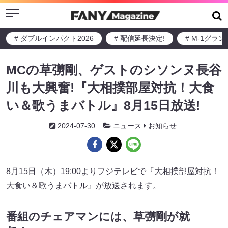
Menu
# ダブルインパクト2026
# 配信延長決定!
# M-1グラ
MCの草彅剛、ゲストのシソンヌ長谷
川も大興奮!『大相撲部屋対抗！大食
い＆歌うまバトル』8月15日放送!
2024-07-30
ニュース
お知らせ
8月15日（木）19:00よりフジテレビで『大相撲部屋対抗！
大食い＆歌うまバトル』が放送されます。
番組のチェアマンには、草彅剛が就