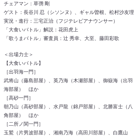
チェアマン：草彅 剛
ゲスト：長谷川 忍（シソンヌ）、ギャル曽根、松村沙友理
実況・進行：三宅正治（フジテレビアナウンサー）
「大食いバトル」解説：花田虎上
「歌うまバトル」審査員：辻 秀幸、大至、藤田彩歌
＜出場力士＞
【大食いバトル】
［出羽海一門］
武将山（藤島部屋）、英乃海（木瀬部屋）、御嶽海（出羽
海部屋） ほか
［高砂一門］
朝乃山（高砂部屋）、水戸龍（錦戸部屋）、北勝富士（八
角部屋） ほか
［二所ノ関一門］
玉鷲（片男波部屋）、湘南乃海（高田川部屋）、白鷹山