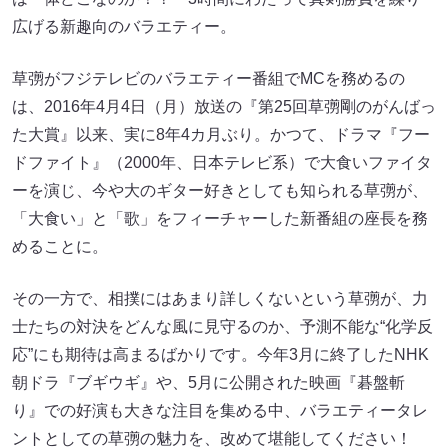
広げる新趣向のバラエティー。
草彅がフジテレビのバラエティー番組でMCを務めるの
は、2016年4月4日（月）放送の『第25回草彅剛のがんばっ
た大賞』以来、実に8年4カ月ぶり。かつて、ドラマ『フー
ドファイト』（2000年、日本テレビ系）で大食いファイタ
ーを演じ、今や大のギター好きとしても知られる草彅が、
「大食い」と「歌」をフィーチャーした新番組の座長を務
めることに。
その一方で、相撲にはあまり詳しくないという草彅が、力
士たちの対決をどんな風に見守るのか、予測不能な“化学反
応”にも期待は高まるばかりです。今年3月に終了したNHK
朝ドラ『ブギウギ』や、5月に公開された映画『碁盤斬
り』での好演も大きな注目を集める中、バラエティータレ
ントとしての草彅の魅力を、改めて堪能してください！