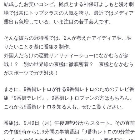
結成したお笑いコンビ。拠点とする神保町よしもと漫才劇
場では常にトップクラスの人気を誇り、最近ではメディア
露出も急増している、いま注目の若手芸人です。
そんな彼らの冠特番では、2人が考えたアイディアや、や
りたいことを基に番組を制作。
外国人だらけの恋愛リアリティーショーになかむらが参
戦！？ 別の世界線の京極に徹底密着？ 京極となかむら
がスポーツでガチ対決！
まさに、9番街レトロが作る9番街レトロのためのテレビ番
組『9番街テレビ』。9番街レトロファンの方はもちろん、
これから9番街レトロを知る人も、ぜひご覧ください。
番組は、9月9日（月）午後9時9分からスタート。その直前
の午後9時からは9分間の事前番組『9番街レトロの9分前テ