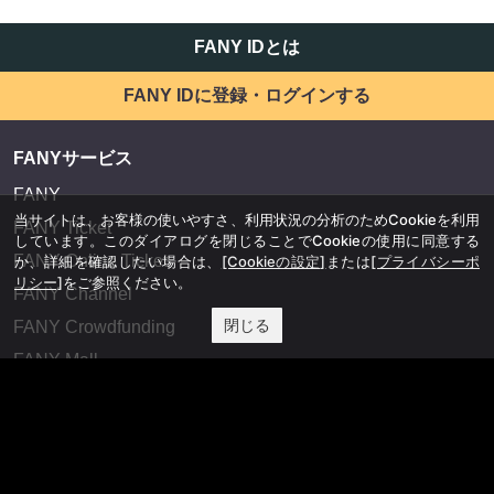
FANY IDとは
FANY IDに登録・ログインする
FANYサービス
FANY
当サイトは、お客様の使いやすさ、利用状況の分析のためCookieを利用
FANY Ticket
しています。このダイアログを閉じることでCookieの使用に同意する
FANY Online Ticket
か、詳細を確認したい場合は、
[Cookieの設定]
または
[プライバシーポ
リシー]
をご参照ください。
FANY Channel
閉じる
FANY Crowdfunding
FANY Mall
FANY Commu
法務・規約
プライバシーポリシー