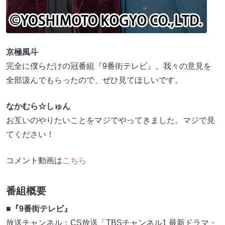
京極風斗
完全に僕らだけの冠番組『9番街テレビ』。我々の意見を
全部汲んでもらったので、ぜひ見てほしいです。
なかむら☆しゅん
お互いのやりたいことをマジでやってきました。マジで見
てください！
コメント動画は
こちら
番組概要
■『9番街テレビ』
放送チャンネル：CS放送「TBSチャンネル1 最新ドラマ・