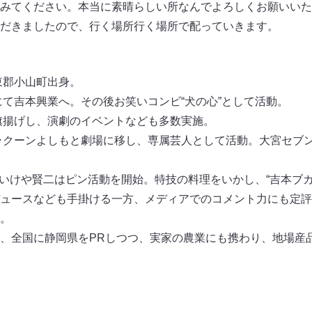
みてください。本当に素晴らしい所なんでよろしくお願いいた
だきましたので、行く場所行く場所で配っていきます。
東郡小山町出身。
にて吉本興業へ。その後お笑いコンビ“犬の心”として活動。
を旗揚げし、演劇のイベントなども多数実施。
宮ラクーンよしもと劇場に移し、専属芸人として活動。大宮セブ
散。いけや賢二はピン活動を開始。特技の料理をいかし、“吉本ブ
ュースなども手掛ける一方、メディアでのコメント力にも定評
。
、全国に静岡県をPRしつつ、実家の農業にも携わり、地場産