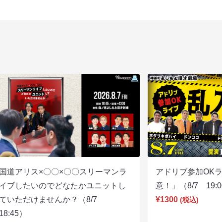
国道アリス×〇〇×〇〇スリーマンラ
アドリブ参加OK
イブしたいのでどなたかユニットし
意！」（8/7 19:
ていただけませんか？（8/7
¥1300
(税込)
18:45）