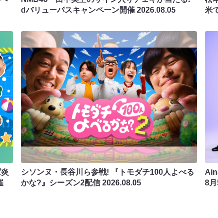
dバリューパスキャンペーン開催
2026.08.05
米
ば炎
シソンヌ・長谷川ら参戦! 『トモダチ100人よべる
Ai
催
かな?』シーズン2配信
2026.08.05
8