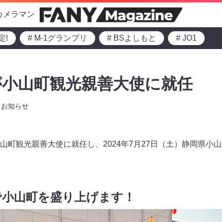
カメラマン
定!
# M-1グランプリ
# BSよしもと
# JO1
が小山町観光親善大使に就任
お知らせ
山町観光親善大使に就任し、2024年7月27日（土）静岡県小
で小山町を盛り上げます！