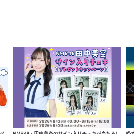
ラベ
NMB48・田中美空のサイン入りチェキが当たる!
松