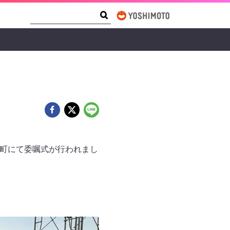
Search Form
Search
山町にて委嘱式が行われまし