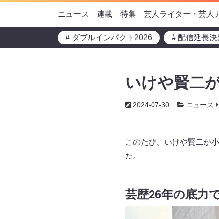
ニュース
連載
特集
芸人ライター・芸人
# ダブルインパクト2026
# 配信延長決
いけや賢二
2024-07-30
ニュース
このたび、いけや賢二が小
た。
芸歴26年の底力