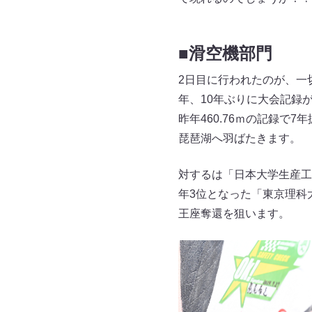
■滑空機部門
2日目に行われたのが、一
年、10年ぶりに大会記録
昨年460.76ｍの記録で
琵琶湖へ羽ばたきます。
対するは「日本大学生産工学
年3位となった「東京理科
王座奪還を狙います。