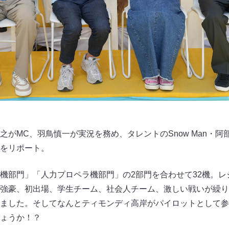
之がMC、羽鳥慎一が実況を務め、タレントのSnow Man・
をリポート。
機部門」「人力プロペラ機部門」の2部門を合わせて32機。レ
強豪、初出場、学生チーム、社会人チーム、激しい戦いが繰り
ました。そしてなんとティモンディ高岸がパイロットとして参
ょうか！？