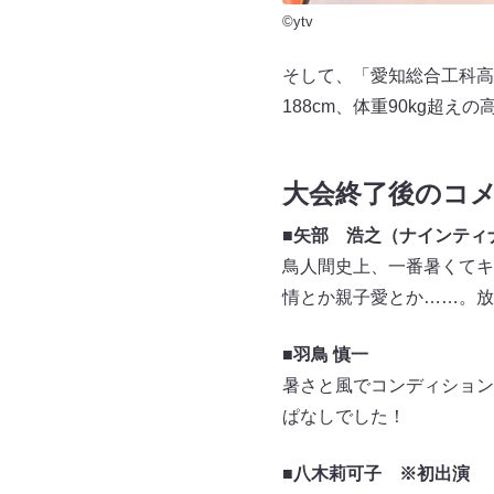
©ytv
そして、「愛知総合工科高
188cm、体重90kg超
大会終了後のコ
■矢部 浩之（ナインティ
鳥人間史上、一番暑くてキ
情とか親子愛とか……。放
■羽鳥 慎一
暑さと風でコンディション
ぱなしでした！
■八木莉可子 ※初出演