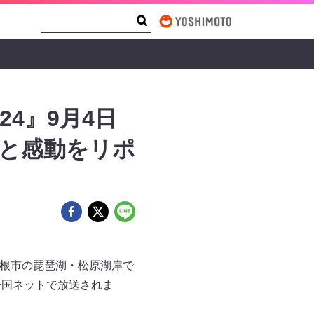
Search Form
Search
4』9月4日
戦と感動をリポ
彦根市の琵琶湖・松原湖岸で
系全国ネットで放送されま