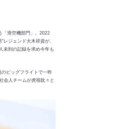
「滑空機部門」。2022
男”レジェンド大木祥資が、
前人未到の記録を求め今年も
m超のビッグフライトで一昨
な社会人チームが虎視眈々と