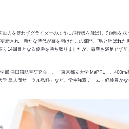
切動力を使わずグライダーのように飛行機を飛ばして距離を競う
が更新され、新たな時代が幕を開けたこの部門。“鳥と呼ばれた
7年振り14回目となる優勝を勝ち取りましたが、微塵も満足せず
部 津田沼航空研究会」、「東京都立大学 MaPPL」、400
大学 鳥人間サークル鳥科」など、学生強豪チーム・経験豊か