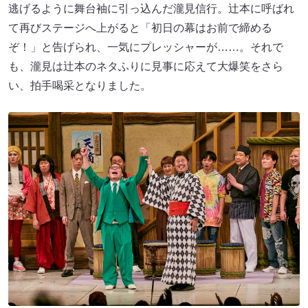
逃げるように舞台袖に引っ込んだ瀧見信行。辻本に呼ばれ
て再びステージへ上がると「初日の幕はお前で締める
ぞ！」と告げられ、一気にプレッシャーが……。それで
も、瀧見は辻本のネタふりに見事に応えて大爆笑をさら
い、拍手喝采となりました。