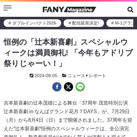
Menu
# ダブルインパクト2026
# 配信延長決定!
# M-1グラ
恒例の「辻本新喜劇」スペシャルウ
ィークは満員御礼! 「今年もアドリブ
祭りじゃーい！」
2024-08-05
ニュース
レポート
吉本新喜劇の辻本茂雄による舞台「37周年 茂造特別公演
辻本新喜劇 in なんばグランド花月７DAYS」が、7月29日
（月）から8月4日（日）まで開催されました。37周年を迎
えた“辻本新喜劇”恒例のスペシャルウィークは、全公演完