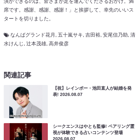
演ができるのは、皆さまが足を運んでくださるおかげ。満
席です。感謝、感謝、感謝！」と挨拶して、幸先のいいス
タートを切りました。
なんばグランド花月
,
五十嵐サキ
,
吉田裕
,
安尾信乃助
,
清
水けんじ
,
辻本茂雄
,
高井俊彦
関連記事
【祝】レインボー・池田直人が結婚を発
表!
2026.08.07
シークエンスはやとも監修! ペアリング霊
視が体験できる占いコンテンツ登場
2026.08.07