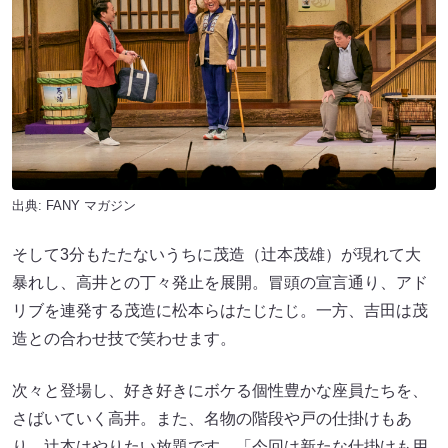
出典:
FANY マガジン
そして3分もたたないうちに茂造（辻本茂雄）が現れて大
暴れし、高井との丁々発止を展開。冒頭の宣言通り、アド
リブを連発する茂造に松本らはたじたじ。一方、吉田は茂
造との合わせ技で笑わせます。
次々と登場し、好き好きにボケる個性豊かな座員たちを、
さばいていく高井。また、名物の階段や戸の仕掛けもあ
り、辻本はやりたい放題です。「今回は新たな仕掛けも用