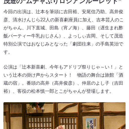
茂造の“ムチャぶりロシアンルーレット”
今回の出演は、辻本を筆頭に吉田裕、安尾信乃助、高井俊
彦、清水けんじら22人の新喜劇座員に加え、吉本芸人のこ
がちゃん、川下直城、田島（宵ノ海）、藤田（遅生まれ酢
飯パーティー牛乳おじさん）、よっしぃ吉岡、そして茂造
特別公演ではおなじみとなった「劇団往来」の手島英治で
す。
公演は「辻本新喜劇、今年もアドリブ祭りじゃ～い！」と
いう辻本の掛け声からスタート！ 物語の舞台は旅館「酒
蔵の宿」。番頭の高井（高井俊彦）、仲居のよし子（吉田
裕）、客役の松本慎一郎とこがちゃんが登場します。