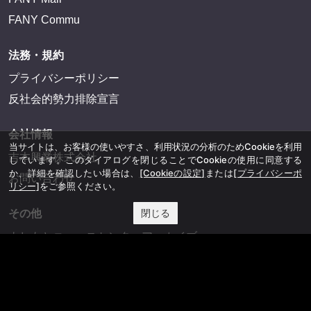
FANY Commu
法務・規約
プライバシーポリシー
反社会的勢力排除宣言
会社情報
当サイトは、お客様の使いやすさ、利用状況の分析のためCookieを利用
吉本興業株式会社
しています。このダイアログを閉じることでCookieの使用に同意する
か、詳細を確認したい場合は、
[Cookieの設定]
または
[プライバシーポ
お問い合わせ
リシー]
をご参照ください。
閉じる
その他
よしもとニュースセンターアーカイブ
©YOSHIMOTO KOGYO, All Rights Reserved.