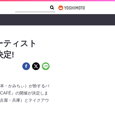
Search Form
Search
ーティスト
定!
本・かみちぃ）が扮するバ
CAFÉ』の開催が決定しま
名古屋・兵庫）とテイクアウ