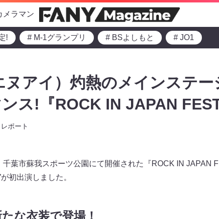
カメラマン
定!
# M-1グランプリ
# BSよしもと
# JO1
アイエヌアイ）灼熱のメインステ
!『ROCK IN JAPAN FESTI
レポート
千葉市蘇我スポーツ公園にて開催された『ROCK IN JAPAN FES
I”が初出演しました。
新たな衣装で登場！