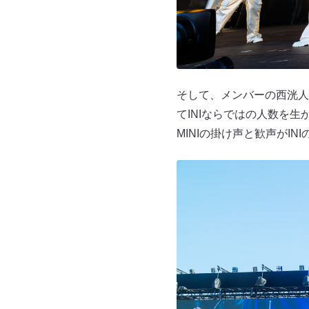
そして、メンバーの⻄洸人が作
てINIならではの人数を
MINIの掛け声と歓声がI