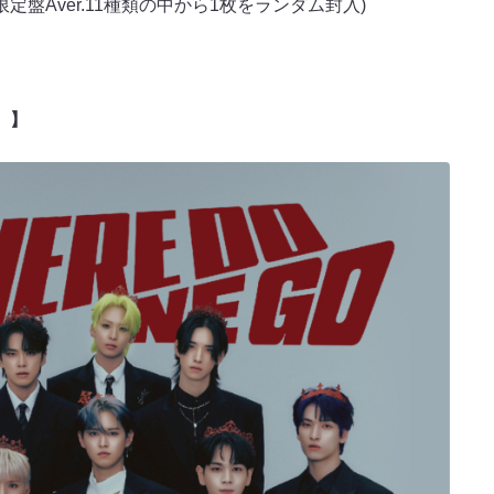
定盤Aver.11種類の中から1枚をランダム封入)
VD）】