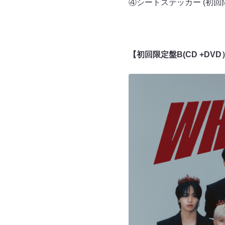
④シートステッカー (初回限
【初回限定盤B(CD +D