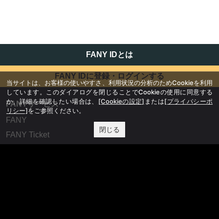
FANY IDとは
FANY IDに登録・ログインする
当サイトは、お客様の使いやすさ、利用状況の分析のためCookieを利用
しています。このダイアログを閉じることでCookieの使用に同意する
か、詳細を確認したい場合は、
[Cookieの設定]
または
[プライバシーポ
FANYサービス
リシー]
をご参照ください。
FANY
閉じる
FANY Ticket
FANY Online Ticket
FANY Channel
FANY Crowdfunding
FANY Mall
FANY Commu