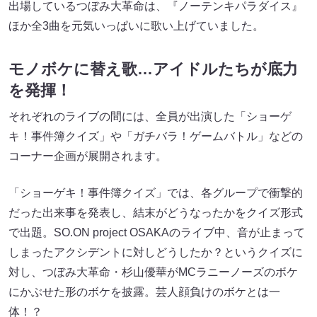
出場しているつぼみ大革命は、『ノーテンキパラダイス』
ほか全3曲を元気いっぱいに歌い上げていました。
モノボケに替え歌…アイドルたちが底力
を発揮！
それぞれのライブの間には、全員が出演した「ショーゲ
キ！事件簿クイズ」や「ガチバラ！ゲームバトル」などの
コーナー企画が展開されます。
「ショーゲキ！事件簿クイズ」では、各グループで衝撃的
だった出来事を発表し、結末がどうなったかをクイズ形式
で出題。SO.ON project OSAKAのライブ中、音が止まって
しまったアクシデントに対しどうしたか？というクイズに
対し、つぼみ大革命・杉山優華がMCラニーノーズのボケ
にかぶせた形のボケを披露。芸人顔負けのボケとは一
体！？