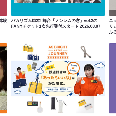
体験
バカリズム脚本! 舞台『ノンレムの窓』vol.2の
ニ
FANYチケット1次先行受付スタート
2026.08.07
リ
ふ