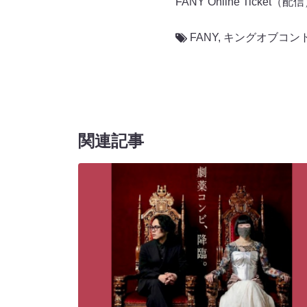
FANY Online Ticket（配
FANY
,
キングオブコント
関連記事