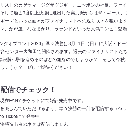
リストのカゲヤマ、ジグザグジギー、ニッポンの社長、ファイ
そして過去3度以上決勝に進出した実力派からはザ・ギース、
ブギーズといった面々がファイナリストへの返り咲きを狙いま
ン、かが屋、ななまがり、ラランドといった人気コンビも登場
s『キングオブコント2024』準々決勝は8月11日（日）に大阪・ド
総合センター大和田で開催されます。過去のファイナリストた
準決勝へ駒を進めるのはどの組なのでしょうか？ そして今秋
しょうか？ ぜひご期待ください！
＆配信でチェック！
現在FANY チケットにて好評発売中です。
を楽しんでいただけるよう、準々決勝の一部を配信する（※ラ
e Ticketにて発売中！
決勝進出者のネタは配信しません。