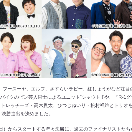
、フースーヤ、エルフ、さすらいラビー、紅しょうがなど注目
イクのピン芸人同士によるユニット“シャウト!!”や、『R-1グ
ストレッチーズ・高木貫太、ひつじねいり・松村祥維とトリオを
々決勝進出を決めました。
（日）からスタートする準々決勝に、過去のファイナリストたち