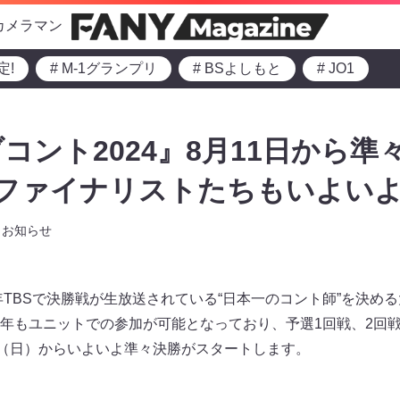
カメラマン
定!
# M-1グランプリ
# BSよしもと
# JO1
コント2024』8月11日から準
のファイナリストたちもいよいよ
お知らせ
年TBSで決勝戦が生放送されている“日本一のコント師”を決め
年もユニットでの参加が可能となっており、予選1回戦、2回
日（日）からいよいよ準々決勝がスタートします。