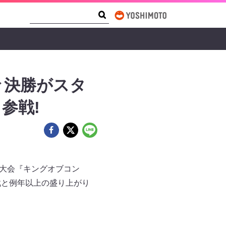
Search Form
Search
々決勝がスタ
参戦!
る大会『キングオブコン
戦と例年以上の盛り上がり