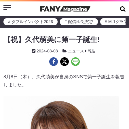
Menu
# ダブルインパクト2026
# 配信延長決定!
# M-1グラ
【祝】久代萌美に第一子誕生!
2024-08-08
ニュース
報告
8月8日（木）、久代萌美が自身のSNSで第一子誕生を報告
しました。