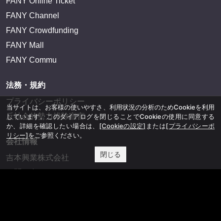
FANY Online Ticket
FANY Channel
FANY Crowdfunding
FANY Mall
FANY Commu
法務・規約
プライバシーポリシー
当サイトは、お客様の使いやすさ、利用状況の分析のためCookieを利用
反社会的勢力排除宣言
しています。このダイアログを閉じることでCookieの使用に同意する
か、詳細を確認したい場合は、
[Cookieの設定]
または
[プライバシーポ
リシー]
をご参照ください。
会社情報
閉じる
吉本興業株式会社
お問い合わせ
その他
よしもとニュースセンターアーカイブ