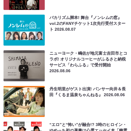
バカリズム脚本! 舞台『ノンレムの窓』
vol.2のFANYチケット1次先行受付スター
ト
2026.08.07
ニューヨーク・嶋佐が地元富士吉田市とコ
ラボ! オリジナルコーヒーがふるさと納税
サービス「わらふる」で受付開始
2026.08.06
丹生明里がゲスト出演! パンサー向井＆長
田『くるま温泉ちゃんねる』
2026.08.06
“エロ”と“怖い”が融合!? 3時のヒロイン・
ゆめっち初の著書は心霊エッセイ本「幽霊