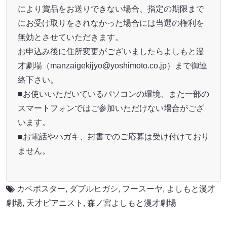
により賞品をお送りできない場合、指定の期限まで
にお受け取りをされなかった場合には当選の権利を
無効とさせていただきます。
お申込み後に住所変更がございましたらよしもと漫
才劇場（manzaigekijyo@yoshimoto.co.jp）まで御連
絡下さい。
■お使いいただいているパソコンの環境、また一部の
スマートフォンではご参加いただけない場合がござ
います。
■お電話やハガキ、封書でのご応募は受け付けており
ません。
カベポスター
,
ダブルヒガシ
,
フースーヤ
,
よしもと漫才
劇場
,
天才ピアニスト
,
森ノ宮よしもと漫才劇場