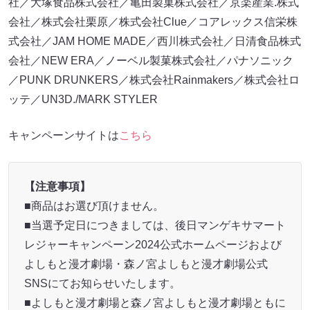
社／大塚食品株式会社／亀田製菓株式会社／京楽産業.株式
会社／株式会社栗原／株式会社Clue／コアレックス信栄株
式会社／JAM HOME MADE／西川株式会社／日清食品株式
会社／NEW ERA／ノーベル製菓株式会社／パナソニック
／PUNK DRUNKERS／株式会社Rainmakers／株式会社ロ
ッテ／UN3D./MARK STYLER
キャンペーンサイトは
こちら
【注意事項】
■商品はお選び頂けません。
■当選予定日につきましては、後日マンゲキサマート
レジャーキャンペーン2024公式ホームページおよび
よしもと漫才劇場・森ノ宮よしもと漫才劇場公式
SNSにてお知らせいたします。
■よしもと漫才劇場と森ノ宮よしもと漫才劇場ともに