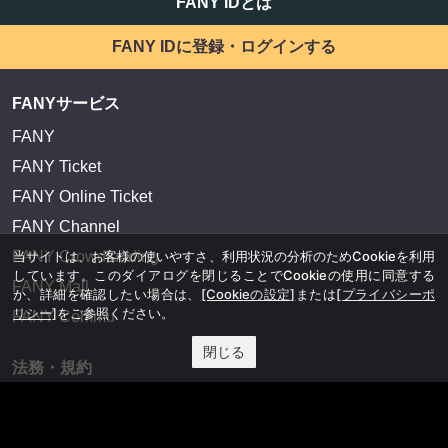
FANY IDとは
FANY IDに登録・ログインする
FANYサービス
FANY
FANY Ticket
FANY Online Ticket
FANY Channel
当サイトは、お客様の使いやすさ、利用状況の分析のためCookieを利用
FANY Crowdfunding
しています。このダイアログを閉じることでCookieの使用に同意する
FANY Mall
か、詳細を確認したい場合は、
[Cookieの設定]
または
[プライバシーポ
リシー]
をご参照ください。
FANY Commu
閉じる
法務・規約
プライバシーポリシー
反社会的勢力排除宣言