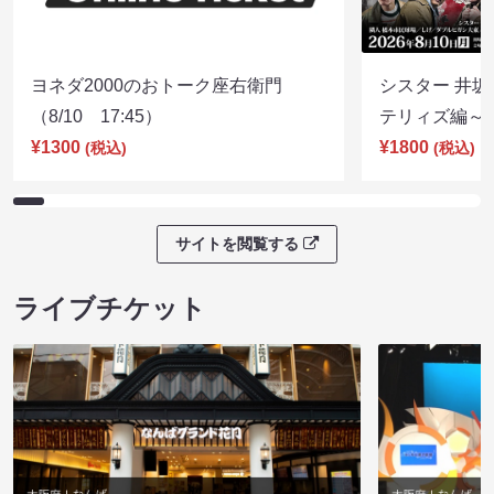
ヨネダ2000のおトーク座右衛門
シスター 井坂
（8/10 17:45）
テリィズ編～（8
¥1300
¥1800
(税込)
(税込)
サイトを閲覧する
ライブチケット