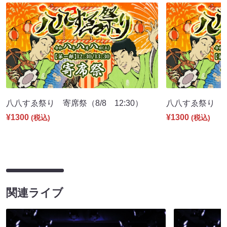
八八すゑ祭り 寄席祭（8/8 12:30）
八八すゑ祭り 舞踊
¥1300
¥1300
(税込)
(税込)
関連ライブ