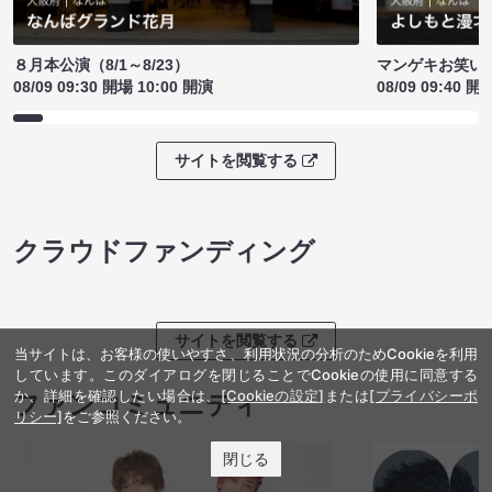
８月本公演（8/1～8/23）
マンゲキお笑い
08/09 09:30 開場 10:00 開演
08/09 09:40 開
サイトを閲覧する
クラウドファンディング
サイトを閲覧する
当サイトは、お客様の使いやすさ、利用状況の分析のためCookieを利用
しています。このダイアログを閉じることでCookieの使用に同意する
か、詳細を確認したい場合は、
[Cookieの設定]
または
[プライバシーポ
ファンコミュニティ
リシー]
をご参照ください。
閉じる