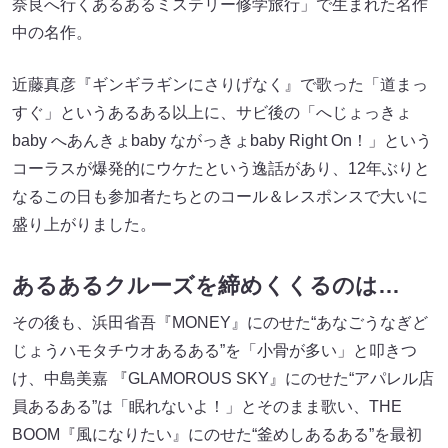
奈良へ行くあるあるミステリー修学旅行」で生まれた名作
中の名作。
近藤真彦『ギンギラギンにさりげなく』で歌った「道まっ
すぐ」というあるある以上に、サビ後の「へじょっきょ
baby へあんきょbaby ながっきょbaby Right On！」という
コーラスが爆発的にウケたという逸話があり、12年ぶりと
なるこの日も参加者たちとのコール＆レスポンスで大いに
盛り上がりました。
あるあるクルーズを締めくくるのは…
その後も、浜田省吾『MONEY』にのせた“あなごうなぎど
じょうハモタチウオあるある”を「小骨が多い」と叩きつ
け、中島美嘉 『GLAMOROUS SKY』にのせた“アパレル店
員あるある”は「眠れないよ！」とそのまま歌い、THE
BOOM『風になりたい』にのせた“釜めしあるある”を最初