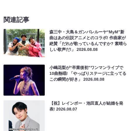
関連記事
森三中・大島＆ガンバレルーヤ“MyM”新
曲はあの伝説アニメとのコラボ! 作曲家が
絶賛「だれが歌っているんですか? 素晴ら
しい歌声だ!」
2026.08.08
小嶋花梨が“卒業後初”ワンマンライブで
10曲熱唱! 「やっぱりステージに立ってる
この瞬間が好き」
2026.08.08
【祝】レインボー・池田直人が結婚を発
表!
2026.08.07