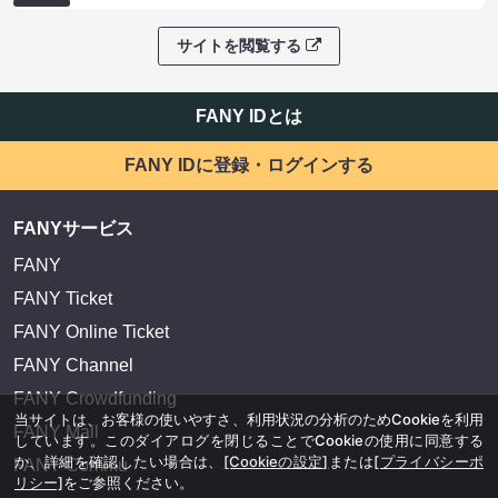
サイトを閲覧する
FANY IDとは
FANY IDに登録・ログインする
FANYサービス
FANY
FANY Ticket
FANY Online Ticket
FANY Channel
FANY Crowdfunding
当サイトは、お客様の使いやすさ、利用状況の分析のためCookieを利用
FANY Mall
しています。このダイアログを閉じることでCookieの使用に同意する
か、詳細を確認したい場合は、
[Cookieの設定]
または
[プライバシーポ
FANY Commu
リシー]
をご参照ください。