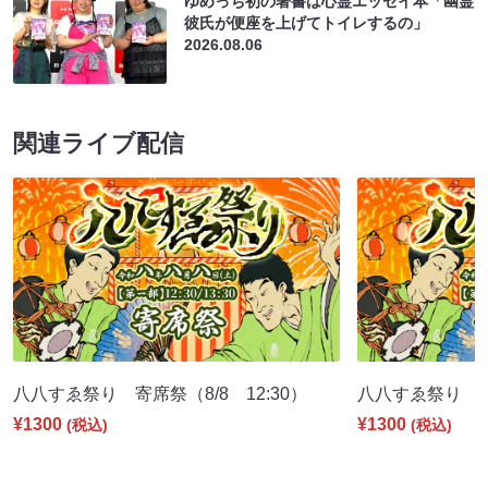
ゆめっち初の著書は心霊エッセイ本「幽霊
彼氏が便座を上げてトイレするの」
2026.08.06
関連ライブ配信
八八すゑ祭り 寄席祭（8/8 12:30）
八八すゑ祭り 舞踊
¥1300
¥1300
(税込)
(税込)