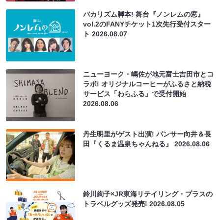
バカリズム脚本! 舞台『ノンレムの窓』
vol.2のFANYチケット1次先行受付スター
ト
2026.08.07
ニューヨーク・嶋佐が地元富士吉田市とコ
ラボ! オリジナルコーヒーがふるさと納税
サービス「わらふる」で受付開始
2026.08.06
丹生明里がゲスト出演! パンサー向井＆長
田『くるま温泉ちゃんねる』
2026.08.06
鈴川絢子×JR東海リテイリング・プラスの
トラベルグッズ発売!
2026.08.05