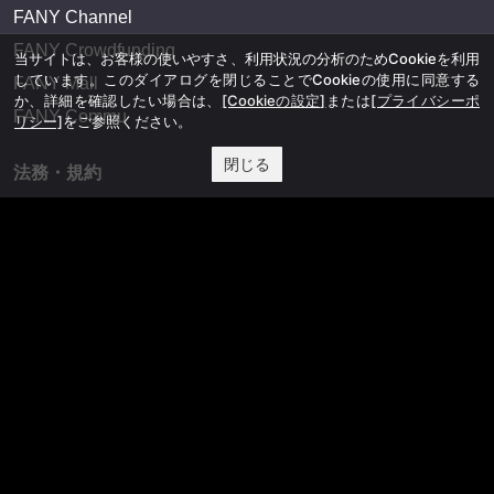
FANY Channel
FANY Crowdfunding
当サイトは、お客様の使いやすさ、利用状況の分析のためCookieを利用
しています。このダイアログを閉じることでCookieの使用に同意する
FANY Mall
か、詳細を確認したい場合は、
[Cookieの設定]
または
[プライバシーポ
FANY Commu
リシー]
をご参照ください。
閉じる
法務・規約
プライバシーポリシー
反社会的勢力排除宣言
会社情報
吉本興業株式会社
お問い合わせ
その他
よしもとニュースセンターアーカイブ