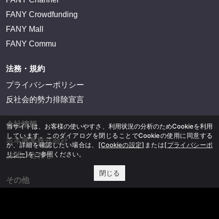
FANY Crowdfunding
FANY Mall
FANY Commu
法務・規約
プライバシーポリシー
反社会的勢力排除宣言
会社情報
当サイトは、お客様の使いやすさ、利用状況の分析のためCookieを利用
しています。このダイアログを閉じることでCookieの使用に同意する
吉本興業株式会社
か、詳細を確認したい場合は、
[Cookieの設定]
または
[プライバシーポ
リシー]
をご参照ください。
お問い合わせ
閉じる
その他
よしもとニュースセンターアーカイブ