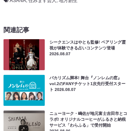
ASANA
,
住みます芸人
,
地方創生
関連記事
シークエンスはやとも監修! ペアリング霊
視が体験できる占いコンテンツ登場
2026.08.07
バカリズム脚本! 舞台『ノンレムの窓』
vol.2のFANYチケット1次先行受付スター
ト
2026.08.07
ニューヨーク・嶋佐が地元富士吉田市とコ
ラボ! オリジナルコーヒーがふるさと納税
サービス「わらふる」で受付開始
2026.08.06