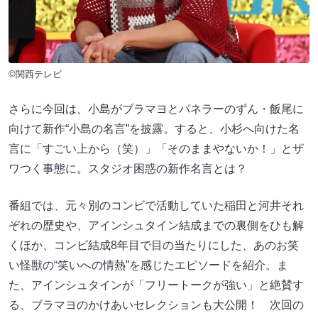
©関西テレビ
さらに今回は、小島がブラマヨとパネラーのずん・飯尾に
向けて新作“小島の名言”を披露。すると、小杉へ向けた名
言に「すごい上から（笑）」「そのままやないか！」とザ
ワつく事態に。スタジオ困惑の新作名言とは？
番組では、元々別のコンビで活動していた稲田と河井それ
ぞれの歴史や、アインシュタイン結成までの裏側をひも解
くほか、コンビ結成8年目で目の当たりにした、あのお笑
い怪獣の“笑いへの情熱”を感じたエピソードを紹介。ま
た、アインシュタインが「フリートークが強い」と絶賛す
る、ブラマヨのかけあいセレクションも大公開！ 次回の