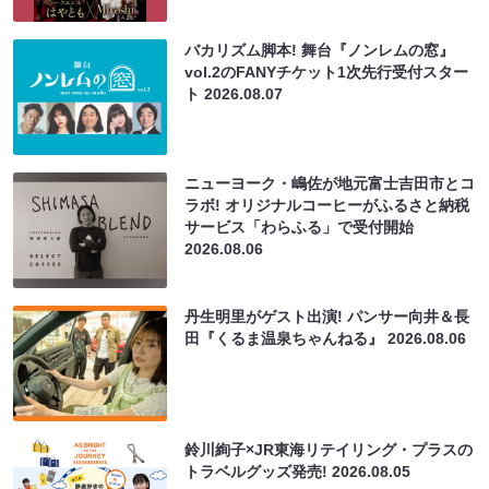
バカリズム脚本! 舞台『ノンレムの窓』
vol.2のFANYチケット1次先行受付スター
ト
2026.08.07
ニューヨーク・嶋佐が地元富士吉田市とコ
ラボ! オリジナルコーヒーがふるさと納税
サービス「わらふる」で受付開始
2026.08.06
丹生明里がゲスト出演! パンサー向井＆長
田『くるま温泉ちゃんねる』
2026.08.06
鈴川絢子×JR東海リテイリング・プラスの
トラベルグッズ発売!
2026.08.05