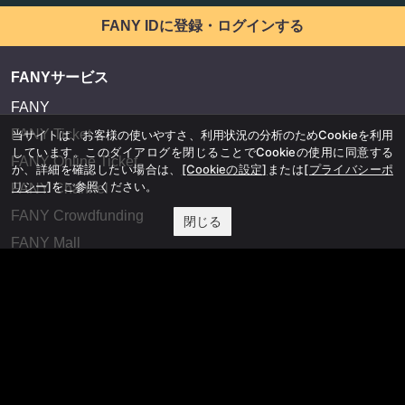
FANY IDに登録・ログインする
FANYサービス
FANY
FANY Ticket
当サイトは、お客様の使いやすさ、利用状況の分析のためCookieを利用
しています。このダイアログを閉じることでCookieの使用に同意する
FANY Online Ticket
か、詳細を確認したい場合は、
[Cookieの設定]
または
[プライバシーポ
リシー]
をご参照ください。
FANY Channel
FANY Crowdfunding
閉じる
FANY Mall
FANY Commu
法務・規約
プライバシーポリシー
反社会的勢力排除宣言