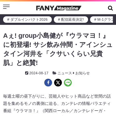
Menu
# ダブルインパクト2026
# 配信延長決定!
# M-1グラ
Aぇ! group小島健が『ウラマヨ！』
に初登場! サシ飲み仲間・アインシュ
タイン河井を「クサいくらい兄貴
肌」と絶賛!
2024-08-17
ニュース
お知らせ
毎週土曜の昼下がりに、芸能人やヒット商品など世間の話
題を集めるモノの裏側に迫る、カンテレの情報バラエティ
番組『ウラマヨ！』（関西ローカル／カンテレドーガ・