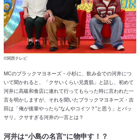
©関西テレビ
MCのブラックマヨネーズ・小杉に、飲み会での河井につ
いて聞かれると、「クサいくらい兄貴肌」と話し、初めて
河井に高級和食店に連れて行ってもらった時に言われた一
言を明かしますが、それを聞いたブラックマヨネーズ・吉
田は「俺が後輩やったら“なんやコイツ？”と思う」とバッ
サリ。クサすぎる河井の一言とは？
河井は“小島の名言”に物申す！？