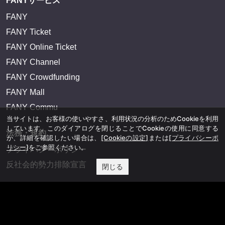
FANYサービス
FANY
FANY Ticket
FANY Online Ticket
FANY Channel
FANY Crowdfunding
FANY Mall
FANY Commu
当サイトは、お客様の使いやすさ、利用状況の分析のためCookieを利用
しています。このダイアログを閉じることでCookieの使用に同意する
法務・規約
か、詳細を確認したい場合は、
[Cookieの設定]
または
[プライバシーポ
リシー]
をご参照ください。
プライバシーポリシー
反社会的勢力排除宣言
閉じる
会社情報
吉本興業株式会社
お問い合わせ