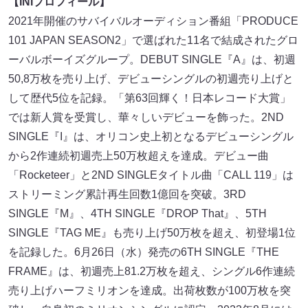
【INIプロフィール】
2021年開催のサバイバルオーディション番組「PRODUCE
101 JAPAN SEASON2」で選ばれた11名で結成されたグロ
ーバルボーイズグループ。DEBUT SINGLE『A』は、初週
50,8万枚を売り上げ、デビューシングルの初週売り上げと
して歴代5位を記録。「第63回輝く！日本レコード大賞」
では新人賞を受賞し、華々しいデビューを飾った。2ND
SINGLE『I』は、オリコン史上初となるデビューシングル
から2作連続初週売上50万枚超えを達成。デビュー曲
「Rocketeer」と2ND SINGLEタイトル曲「CALL 119」は
ストリーミング累計再生回数1億回を突破。3RD
SINGLE『M』、4TH SINGLE『DROP That』、5TH
SINGLE『TAG ME』も売り上げ50万枚を超え、初登場1位
を記録した。6月26日（水）発売の6TH SINGLE『THE
FRAME』は、初週売上81.2万枚を超え、シングル6作連続
売り上げハーフミリオンを達成。出荷枚数が100万枚を突