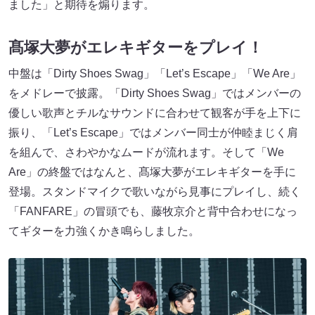
ました」と期待を煽ります。
髙塚大夢がエレキギターをプレイ！
中盤は「Dirty Shoes Swag」「Let’s Escape」「We Are」
をメドレーで披露。「Dirty Shoes Swag」ではメンバーの
優しい歌声とチルなサウンドに合わせて観客が手を上下に
振り、「Let’s Escape」ではメンバー同士が仲睦まじく肩
を組んで、さわやかなムードが流れます。そして「We
Are」の終盤ではなんと、髙塚大夢がエレキギターを手に
登場。スタンドマイクで歌いながら見事にプレイし、続く
「FANFARE」の冒頭でも、藤牧京介と背中合わせになっ
てギターを力強くかき鳴らしました。