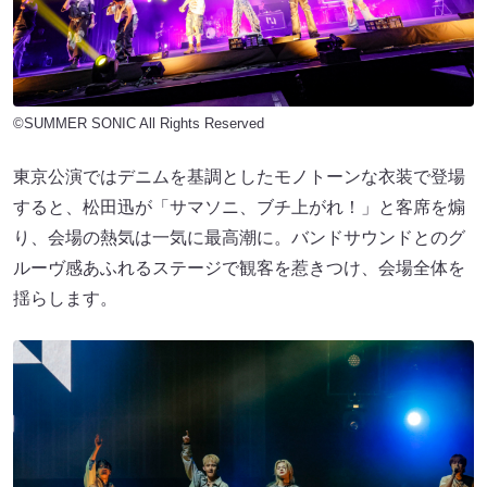
©SUMMER SONIC All Rights Reserved
東京公演ではデニムを基調としたモノトーンな衣装で登場
すると、松田迅が「サマソニ、ブチ上がれ！」と客席を煽
り、会場の熱気は一気に最高潮に。バンドサウンドとのグ
ルーヴ感あふれるステージで観客を惹きつけ、会場全体を
揺らします。