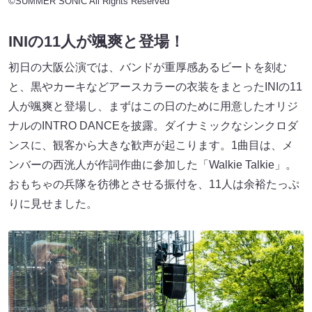
©SUMMER SONIC All Rights Reserved
INIの11人が颯爽と登場！
初日の大阪公演では、バンドが重厚感あるビートを刻む
と、黒やカーキなどアースカラーの衣装をまとったINIの11
人が颯爽と登場し、まずはこの日のために用意したオリジ
ナルのINTRO DANCEを披露。ダイナミックなシンクロダ
ンスに、観客から大きな歓声が起こります。1曲目は、メ
ンバーの西洸人が作詞作曲に参加した「Walkie Talkie」。
おもちゃの兵隊を彷彿とさせる振付を、11人は余裕たっぷ
りに見せました。