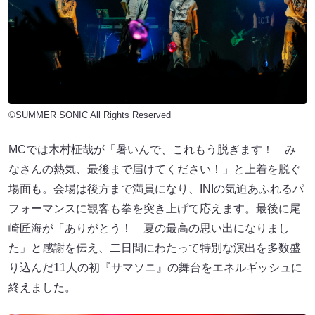
©SUMMER SONIC All Rights Reserved
MCでは木村柾哉が「暑いんで、これもう脱ぎます！ み
なさんの熱気、最後まで届けてください！」と上着を脱ぐ
場面も。会場は後方まで満員になり、INIの気迫あふれるパ
フォーマンスに観客も拳を突き上げて応えます。最後に尾
崎匠海が「ありがとう！ 夏の最高の思い出になりまし
た」と感謝を伝え、二日間にわたって特別な演出を多数盛
り込んだ11人の初『サマソニ』の舞台をエネルギッシュに
終えました。