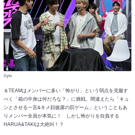
©ytv
＆TEAMはメンバーに多い「怖がり」という弱点を克服す
べく「箱の中身は何だろな？」に挑戦。間違えたら「キュ
ンとさせる一言&キメ顔披露の罰ゲーム」ということもあ
りメンバー全員が本気に！ しかし怖がりを自負する
HARUA&TAKIは大絶叫！？