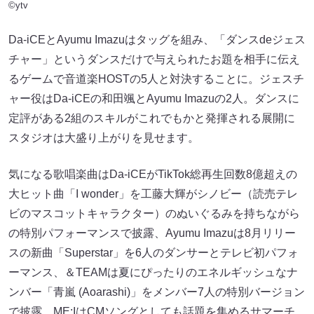
©ytv
Da-iCEとAyumu Imazuはタッグを組み、「ダンスdeジェス
チャー」というダンスだけで与えられたお題を相手に伝え
るゲームで音道楽HOSTの5人と対決することに。ジェスチ
ャー役はDa-iCEの和田颯とAyumu Imazuの2人。ダンスに
定評がある2組のスキルがこれでもかと発揮される展開に
スタジオは大盛り上がりを見せます。
気になる歌唱楽曲はDa-iCEがTikTok総再生回数8億超えの
大ヒット曲「I wonder」を工藤大輝がシノビー（読売テレ
ビのマスコットキャラクター）のぬいぐるみを持ちながら
の特別パフォーマンスで披露、Ayumu Imazuは8月リリー
スの新曲「Superstar」を6人のダンサーとテレビ初パフォ
ーマンス、＆TEAMは夏にぴったりのエネルギッシュなナ
ンバー「青嵐 (Aoarashi)」をメンバー7人の特別バージョン
で披露、ME:IはCMソングとしても話題を集めるサマーチ