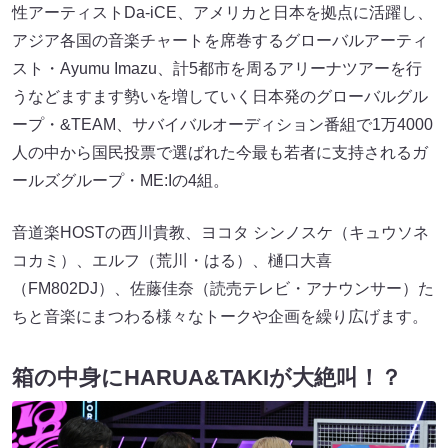
性アーティストDa-iCE、アメリカと日本を拠点に活躍し、
アジア各国の音楽チャートを席巻するグローバルアーティ
スト・Ayumu Imazu、計5都市を周るアリーナツアーを行
うなどますます勢いを増していく日本発のグローバルグル
ープ・&TEAM、サバイバルオーディション番組で1万4000
人の中から国民投票で選ばれた今最も若者に支持されるガ
ールズグループ・ME:Iの4組。
音道楽HOSTの西川貴教、ヨコタ シンノスケ（キュウソネ
コカミ）、エルフ（荒川・はる）、樋口大喜
（FM802DJ）、佐藤佳奈（読売テレビ・アナウンサー）た
ちと音楽にまつわる様々なトークや企画を繰り広げます。
箱の中身にHARUA&TAKIが大絶叫！？