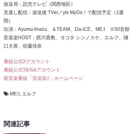
放送局：読売テレビ（関西地区）
見逃し配信：放送後 TVer／ytv MyDo！で配信予定（1週
間）
出演：Ayumu Imazu、＆TEAM、Da-iCE、ME:I ※50音順
音道楽HOST：西川貴教、ヨコタ シンノスケ、エルフ、樋
口大喜、佐藤佳奈
番組公式Xアカウント
番組公式TikTokアカウント
新音楽番組「音道楽√」ホームページ
ME:I
,
エルフ
関連記事