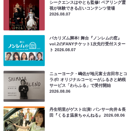
シークエンスはやとも監修! ペアリング霊
視が体験できる占いコンテンツ登場
2026.08.07
バカリズム脚本! 舞台『ノンレムの窓』
vol.2のFANYチケット1次先行受付スター
ト
2026.08.07
ニューヨーク・嶋佐が地元富士吉田市とコ
ラボ! オリジナルコーヒーがふるさと納税
サービス「わらふる」で受付開始
2026.08.06
丹生明里がゲスト出演! パンサー向井＆長
田『くるま温泉ちゃんねる』
2026.08.06