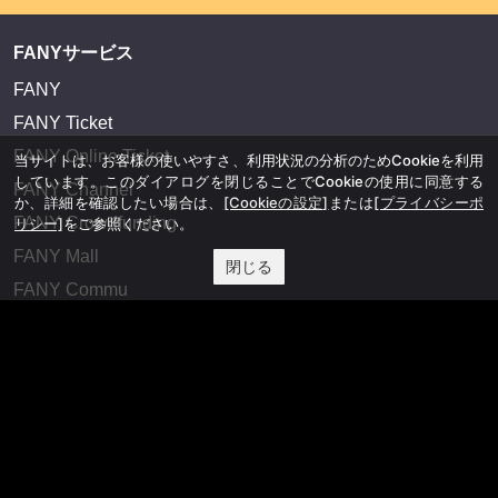
FANYサービス
FANY
FANY Ticket
FANY Online Ticket
当サイトは、お客様の使いやすさ、利用状況の分析のためCookieを利用
しています。このダイアログを閉じることでCookieの使用に同意する
FANY Channel
か、詳細を確認したい場合は、
[Cookieの設定]
または
[プライバシーポ
FANY Crowdfunding
リシー]
をご参照ください。
FANY Mall
閉じる
FANY Commu
法務・規約
プライバシーポリシー
反社会的勢力排除宣言
会社情報