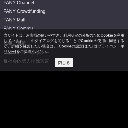
FANY Channel
FANY Crowdfunding
FANY Mall
FANY Commu
当サイトは、お客様の使いやすさ、利用状況の分析のためCookieを利用
しています。このダイアログを閉じることでCookieの使用に同意する
法務・規約
か、詳細を確認したい場合は、
[Cookieの設定]
または
[プライバシーポ
リシー]
をご参照ください。
プライバシーポリシー
反社会的勢力排除宣言
閉じる
会社情報
吉本興業株式会社
お問い合わせ
その他
よしもとニュースセンターアーカイブ