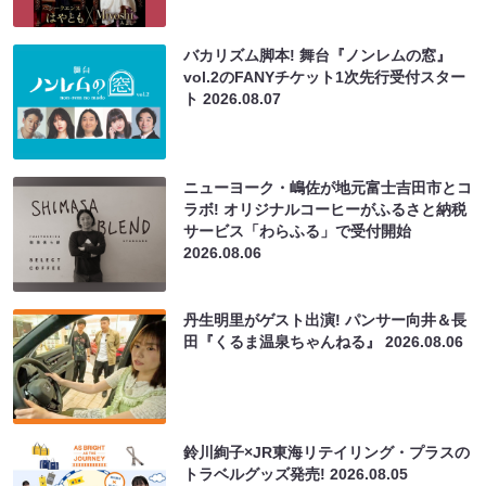
バカリズム脚本! 舞台『ノンレムの窓』
vol.2のFANYチケット1次先行受付スター
ト
2026.08.07
ニューヨーク・嶋佐が地元富士吉田市とコ
ラボ! オリジナルコーヒーがふるさと納税
サービス「わらふる」で受付開始
2026.08.06
丹生明里がゲスト出演! パンサー向井＆長
田『くるま温泉ちゃんねる』
2026.08.06
鈴川絢子×JR東海リテイリング・プラスの
トラベルグッズ発売!
2026.08.05