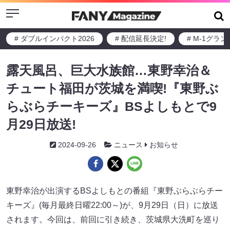
Menu
# ダブルインパクト2026
# 配信延長決定!
# M-1グラ
露天風呂、巨大水族館…東野幸治＆
チュート福田が茨城を満喫!『東野ぶ
らぶらチーキーズ』BSよしもとで9
月29日放送!
2024-09-26
ニュース
お知らせ
東野幸治が出演するBSよしもとの番組『東野ぶらぶらチー
キーズ』(毎月最終日曜22:00～)が、9月29日（日）に放送
されます。今回は、前回に引き続き、茨城県大洗町を巡り