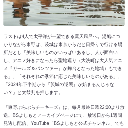
ラストは4人で太平洋が一望できる露天風呂へ。湯船につ
かりながら東野は、茨城は東京からだと日帰りで行ける場
所だとし「美味しいものがいっぱいあるし、人が面白い
し、アニメ好きになったら聖地巡り（大洗町は大人気アニ
メ『ガールズ＆パンツァー』が舞台となった地域）もでき
る」、「それぞれの季節に応じた美味しいものがある」、
「2024年下半期から『茨城の逆襲』が始まるんじゃな
い？」と太鼓判を押します。
『東野ぶらぶらチーキーズ』は、毎月最終日曜22:00より放
送。BSよしもとアーカイブページにて、放送日から1週間
見逃し配信、YouTube「BSよしもと公式チャンネル」でも