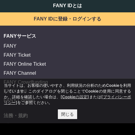
FANY IDとは
FANY IDに登録・ログインする
FANYサービス
FANY
FANY Ticket
FANY Online Ticket
FANY Channel
FANY Crowdfunding
当サイトは、お客様の使いやすさ、利用状況の分析のためCookieを利用
FANY Mall
しています。このダイアログを閉じることでCookieの使用に同意する
か、詳細を確認したい場合は、
[Cookieの設定]
または
[プライバシーポ
FANY Commu
リシー]
をご参照ください。
閉じる
法務・規約
プライバシーポリシー
反社会的勢力排除宣言