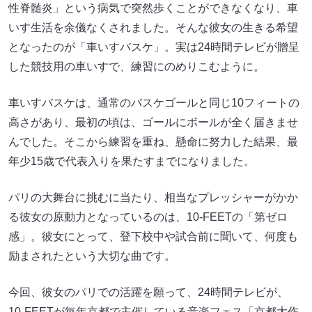
性脊髄炎」という病気で突然歩くことができなくなり、車
いす生活を余儀なくされました。そんな彼女の生きる希望
となったのが「車いすバスケ」。実は24時間テレビが贈呈
した競技用の車いすで、練習にのめりこむように。
車いすバスケは、通常のバスケゴールと同じ10フィートの
高さがあり、最初の頃は、ゴールにボールが全く届きませ
んでした。そこから練習を重ね、懸命に努力した結果、最
年少15歳で代表入りを果たすまでになりました。
パリの大舞台に挑むに当たり、相当なプレッシャーがかか
る彼女の原動力となっているのは、10-FEETの「第ゼロ
感」。彼女にとって、登下校中や試合前に聞いて、何度も
励まされたという大切な曲です。
今回、彼女のパリでの活躍を願って、24時間テレビが、
10-FEETが毎年京都で主催している音楽フェス「京都大作