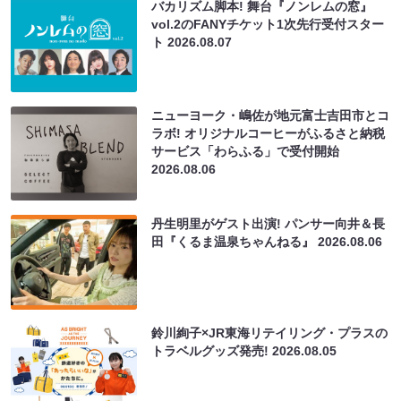
バカリズム脚本! 舞台『ノンレムの窓』
vol.2のFANYチケット1次先行受付スター
ト
2026.08.07
ニューヨーク・嶋佐が地元富士吉田市とコ
ラボ! オリジナルコーヒーがふるさと納税
サービス「わらふる」で受付開始
2026.08.06
丹生明里がゲスト出演! パンサー向井＆長
田『くるま温泉ちゃんねる』
2026.08.06
鈴川絢子×JR東海リテイリング・プラスの
トラベルグッズ発売!
2026.08.05