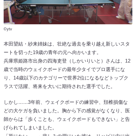
©ytv
本田望結・紗来姉妹は、壮絶な過去を乗り越え新しいスタ
ートを切った19歳の青年の元へ向かいます。
兵庫県姫路市出身の四海吏登（しかいりいと）さんは、12
歳で当時のウェイクボードの最年少タイでプロ選手にな
り、14歳以下のカテゴリーで世界2位になるなどトップク
ラスで活躍、将来を大いに期待された選手でした。
しかし……3年前、ウェイクボードの練習中、頚椎損傷な
どの大ケガを負いました。胸から下の感覚がなくなり、医
師からは「歩くことも、ウェイクボードもできない」と告
げられてしまいました。