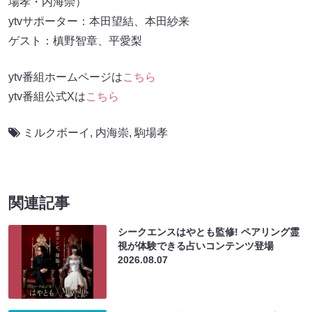
場孝・内海崇）
ytvサポーター：本田望結、本田紗来
ゲスト：槙野智章、平愛梨
ytv番組ホームページは
こちら
ytv番組公式Xは
こちら
ミルクボーイ
,
内海崇
,
駒場孝
関連記事
シークエンスはやとも監修! ペアリング霊
視が体験できる占いコンテンツ登場
2026.08.07