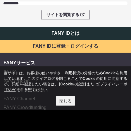
サイトを閲覧する
FANY IDとは
FANY IDに登録・ログインする
FANYサービス
FANY
当サイトは、お客様の使いやすさ、利用状況の分析のためCookieを利用
しています。このダイアログを閉じることでCookieの使用に同意する
FANY Ticket
か、詳細を確認したい場合は、
[Cookieの設定]
または
[プライバシーポ
リシー]
をご参照ください。
FANY Online Ticket
FANY Channel
閉じる
FANY Crowdfunding
FANY Mall
FANY Commu