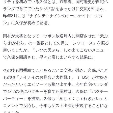
リティを務めている久保とは、昨年春、岡村隆史が自宅ベ
ランダで育てていたシソの話をきっかけに交流が生まれ、
昨年8月には『ナインティナインのオールナイトニッポ
ン』に久保が初めて登場。
岡村が大将となってニッポン放送局内に開店させた「天ぷ
ら おかむら」の一番客として久保に「シソコース」を振る
舞いましたが、「シソの天ぷら」しか出てこないメニュー
で久保を困惑させ、早々と店じまいをする結果に。
その後も両番組でことあるごとに交流が続き、久保がこど
もの頃『ナイナイのお見合い大作戦！』（TBS）が大好き
だったというエピソードも飛び出す中、今年自宅ベランダ
でシソの他にパクチーを育てた岡村は、久保に「パクチー
パーティー」を提案。久保も「めちゃくちゃ行きたい」と
コメントで反応し、今年もゲスト出演が実現することにな
りました。