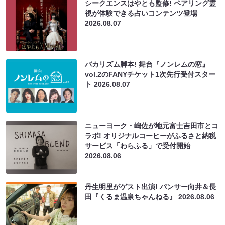
シークエンスはやとも監修! ペアリング霊
視が体験できる占いコンテンツ登場
2026.08.07
バカリズム脚本! 舞台『ノンレムの窓』
vol.2のFANYチケット1次先行受付スター
ト
2026.08.07
ニューヨーク・嶋佐が地元富士吉田市とコ
ラボ! オリジナルコーヒーがふるさと納税
サービス「わらふる」で受付開始
2026.08.06
丹生明里がゲスト出演! パンサー向井＆長
田『くるま温泉ちゃんねる』
2026.08.06