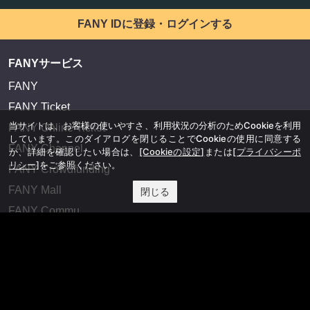
FANY IDに登録・ログインする
FANYサービス
FANY
FANY Ticket
当サイトは、お客様の使いやすさ、利用状況の分析のためCookieを利用
FANY Online Ticket
しています。このダイアログを閉じることでCookieの使用に同意する
FANY Channel
か、詳細を確認したい場合は、
[Cookieの設定]
または
[プライバシーポ
リシー]
をご参照ください。
FANY Crowdfunding
FANY Mall
閉じる
FANY Commu
法務・規約
プライバシーポリシー
反社会的勢力排除宣言